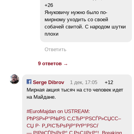
+26
Януковичу нужно было по-
мирному уходить со своей
собачей свитой. С народом шутки
плохи
Ответить
9 ответов →
Serge Dibrov
1 дек, 17:05
+12
Мирная акция тысяч на сто человек идет
на Майдане.
#EuroMajdan on USTREAM:
РћРЅР»Р°Р№РЅ С‚СЂР°РЅСЃР»СЏСС–
СЏ Р· Р„РІСЂРѕРјР°РґР°РЅСѓ
— РІРёСЃРѕРєР° С‚РѕС‡РєР°!. Breaking