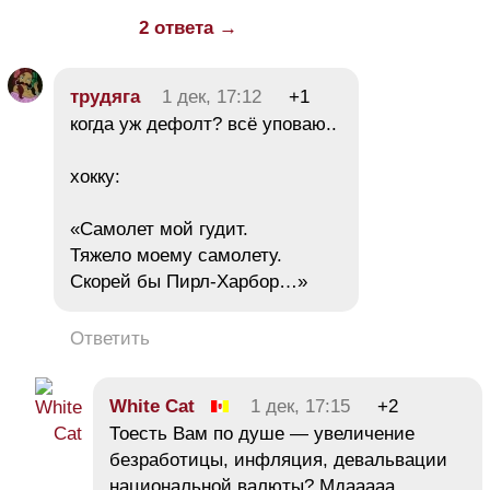
2 ответа →
трудяга
1 дек, 17:12
+1
когда уж дефолт? всё уповаю..
хокку:
«Самолет мой гудит.
Тяжело моему самолету.
Скорей бы Пирл-Харбор…»
Ответить
White Cat
1 дек, 17:15
+2
Тоесть Вам по душе — увеличение
безработицы, инфляция, девальвации
национальной валюты? Мдааааа.