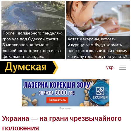
После «волшебного пенделя»:
громада под Одессой тратит
Хотят макароны, котлеты
6 миллионов на ремонт
и курицу: чем будут кормить
«ничейного» коллектора из-за
одесских школьников и почему
фекального скандала
к началу года могут не успеть?
укр
Реклама
Украина — на грани чрезвычайного
положения