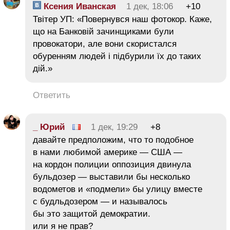
Ксения Иванская
1 дек, 18:06
+10
Твітер УП: «Повернувся наш фотокор. Каже,
що на Банковій зачинщиками були
провокатори, але вони скористался
обуренням людей і підбурили їх до таких
дій.»
Ответить
_ Юрий
1 дек, 19:29
+8
давайте предположим, что то подобное
в нами любимой америке — США —
на кордон полиции оппозиция двинула
бульдозер — выставили бы несколько
водометов и «подмели» бы улицу вместе
с будльдозером — и называлось
бы это защитой демократии.
или я не прав?