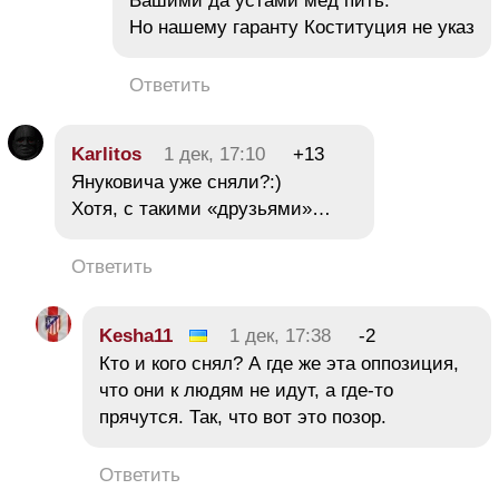
Вашими да устами мед пить.
Но нашему гаранту Коституция не указ
Ответить
Karlitos
1 дек, 17:10
+13
Януковича уже сняли?:)
Хотя, с такими «друзьями»…
Ответить
Kesha11
1 дек, 17:38
-2
Кто и кого снял? А где же эта оппозиция,
что они к людям не идут, а где-то
прячутся. Так, что вот это позор.
Ответить