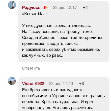
Радуюсь
28 авг, 12:17
+4
#Korsar black
У них духовная скрепа отклеилась.
На Пасху воевали, на Троицу- тоже.
Сегодня Успение Пресвятой Богородицы-
продолжают вводить войска
и закапывать своих убитых безымянно,
как чумных, вo рвах..
Ответить
Victor 6932
28 авг, 17:40
+3
Его брехливость и паскудность
по событиям в Украине давно все границы
перешла. Крыса натуральная.И врет
«напропалую». Его ложь рассчитана