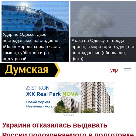
Удар по Одессе: двое
пострадавших, на стадионе
Атака на Одессу: в городе
«Черноморец» снесло часть
прилет, в море горит судно, ест
крыши, субботняя игра
пострадавшие (обновлено,
под угрозой
фото)
укр
Реклама
Украина отказалась выдавать
России подозреваемого в подготовке