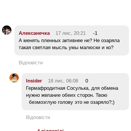
Алексанечка
17 лис, 20:21
-1
А менять пленных активнее не? Не озаряла
такая светлая мысль умы малюски и ко?
Відповісти
Insider
18 лис, 06:08
0
Гермафродитная Сосулька, для обмена
нужно желание обеих сторон. Твою
безмозглую голову это не озаряло?;)
Відповісти