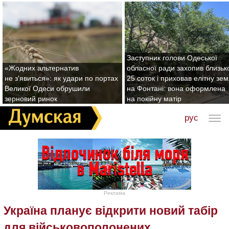
Заступник голови Одеської
«Жодних альтернатив
обласної ради захопив близьк
не з'явиться»: як удари по портах
25 соток і приховав елітну зе
Великої Одеси обрушили
на Фонтані: вона оформлена
зерновий ринок
на покійну матір
рус
Реклама
Україна планує відкрити новий табір
для військовополонених