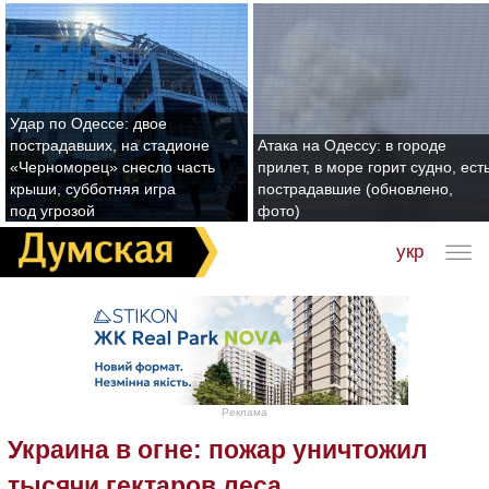
Удар по Одессе: двое
пострадавших, на стадионе
Атака на Одессу: в городе
«Черноморец» снесло часть
прилет, в море горит судно, ест
крыши, субботняя игра
пострадавшие (обновлено,
под угрозой
фото)
укр
Реклама
Украина в огне: пожар уничтожил
тысячи гектаров леса