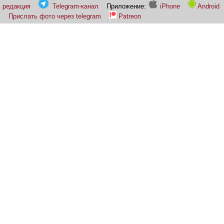
редакция
Telegram-канал
Приложение:
iPhone
Android
Прислать фото через telegram
Patreon