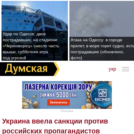
Удар по Одессе: двое
пострадавших, на стадионе
Атака на Одессу: в городе
«Черноморец» снесло часть
прилет, в море горит судно, ест
крыши, субботняя игра
пострадавшие (обновлено,
под угрозой
фото)
укр
Реклама
Украина ввела санкции против
российских пропагандистов