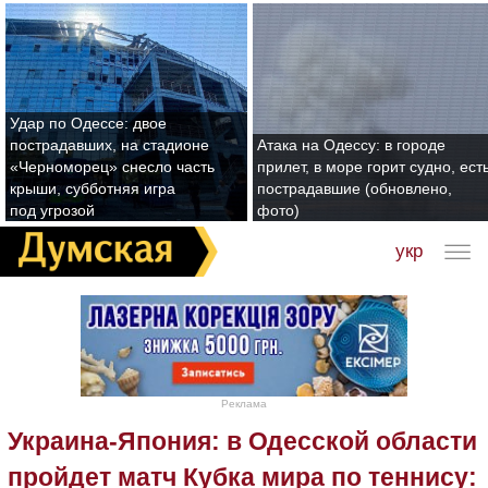
Удар по Одессе: двое
пострадавших, на стадионе
Атака на Одессу: в городе
«Черноморец» снесло часть
прилет, в море горит судно, ест
крыши, субботняя игра
пострадавшие (обновлено,
под угрозой
фото)
укр
Реклама
Украина-Япония: в Одесской области
пройдет матч Кубка мира по теннису: