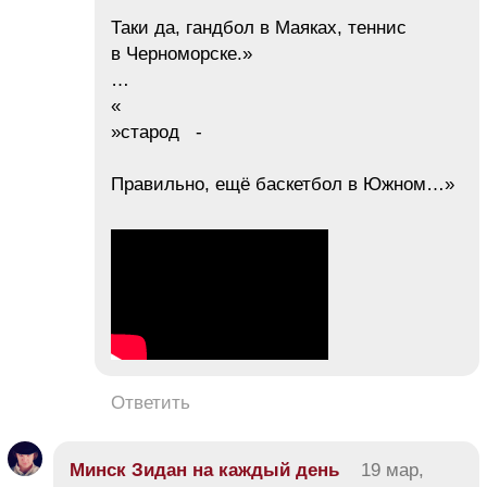
Таки да, гандбол в Маяках, теннис
в Черноморске.»
…
«
»старод -
Правильно, ещё баскетбол в Южном…»
Ответить
Минск Зидан на каждый день
19 мар,