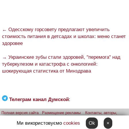
← Одесскому горсовету предлагают увеличить
стоимость питания в детсадах и школах: меню станет
здоровее
→ Украинские зубы стали здоровей, "перемога" над
туберкулезом и катастрофа с онкологией:
шокирующая статистика от Минздрава
Телеграм канал Думской
:
Полная версия сайта
Размещение рекламы
Контакты, авторы,
редакция
Telegram-канал
Приложение:
iPhone
Android
Ми використовуємо
cookies
Ok
×
Прислать фото через telegram
Patreon