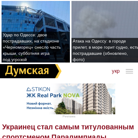
Удар по Одессе: двое
пострадавших, на стадионе
Атака на Одессу: в городе
«Черноморец» снесло часть
прилет, в море горит судно, ест
крыши, субботняя игра
пострадавшие (обновлено,
под угрозой
фото)
укр
Реклама
Украинец стал самым титулованным
спортсменом Паралимпиады