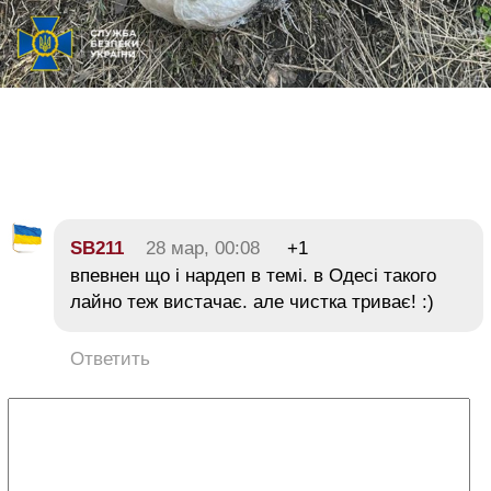
SB211
28 мар, 00:08
+1
впевнен що і нардеп в темі. в Одесі такого
лайно теж вистачає. але чистка триває! :)
Ответить