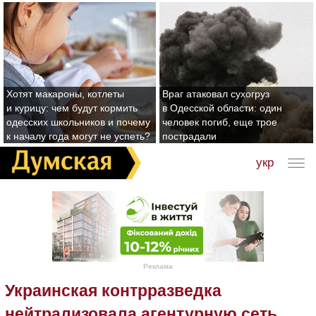
Хотят макароны, котлеты
Враг атаковал сухогруз
и курицу: чем будут кормить
в Одесской области: один
одесских школьников и почему
человек погиб, еще трое
к началу года могут не успеть?
пострадали
укр
Реклама
Украинская контрразведка
нейтрализовала агентурную сеть