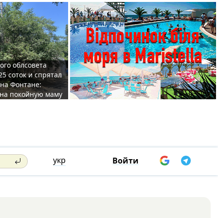
ого облсовета
25 соток и спрятал
на Фонтане:
на покойную маму
укр
Войти