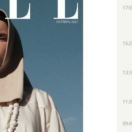
17:0
15:2
13:3
11:3
09:4