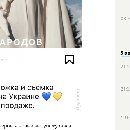
08:3
5 а
21:5
21:3
19:0
неров, а новый выпуск журнала