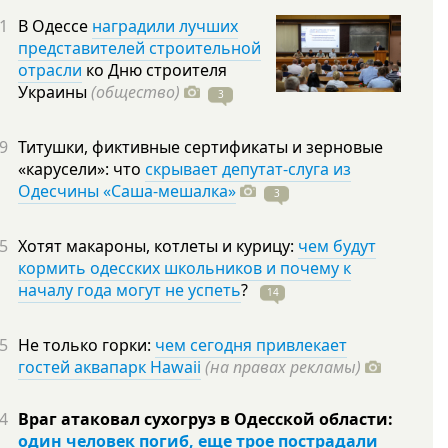
1
В Одессе
наградили лучших
представителей строительной
отрасли
ко Дню строителя
Украины
(общество)
3
9
Титушки, фиктивные сертификаты и зерновые
«карусели»: что
скрывает депутат-слуга из
Одесчины «Саша-мешалка»
3
5
Хотят макароны, котлеты и курицу:
чем будут
кормить одесских школьников и почему к
началу года могут не успеть
?
14
5
Не только горки:
чем сегодня привлекает
гостей аквапарк Hawaii
(на правах рекламы)
4
Враг атаковал сухогруз в Одесской области:
один человек погиб, еще трое пострадали