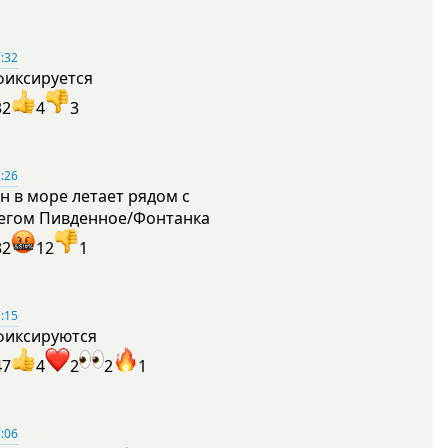
:32
фиксируется
32
4
3
:26
н в море летает рядом с
егом Пивденное/Фонтанка
32
12
1
:15
фиксируются
47
4
2
2
1
:06