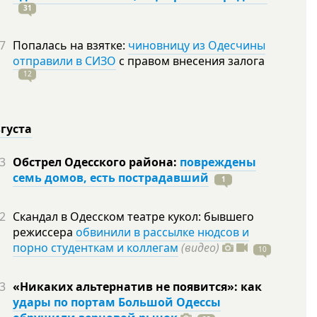
31
7
Попалась на взятке:
чиновницу из Одесчины
отправили в СИЗО
с правом внесения залога
12
вгуста
3
Обстрел Одесского района:
повреждены
семь домов, есть пострадавший
1
2
Скандал в Одесском театре кукол: бывшего
режиссера
обвинили в рассылке нюдсов и
порно студенткам и коллегам
(видео)
10
3
«Никаких альтернатив не появится»: как
удары по портам Большой Одессы