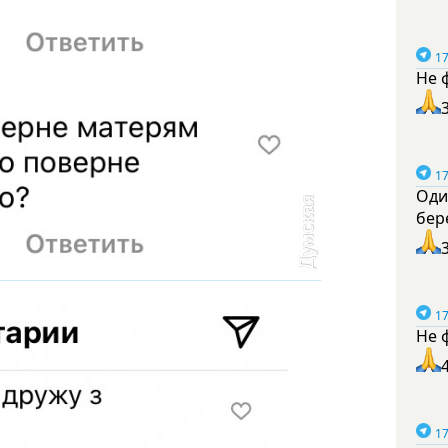
17
Не 
17
Оди
бер
17
Не 
17