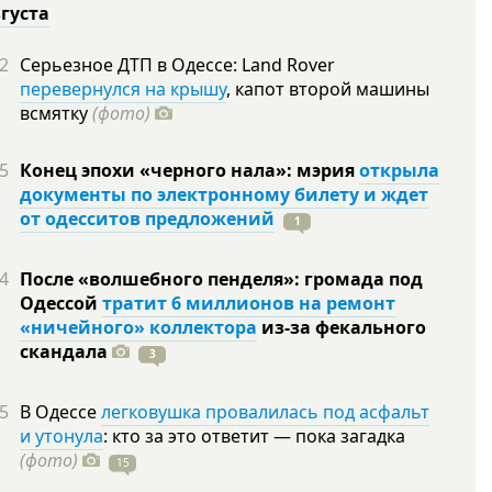
вгуста
2
Серьезное ДТП в Одессе: Land Rover
перевернулся на крышу
, капот второй машины
всмятку
(фото)
5
Конец эпохи «черного нала»: мэрия
открыла
документы по электронному билету и ждет
от одесситов предложений
1
4
После «волшебного пенделя»: громада под
Одессой
тратит 6 миллионов на ремонт
«ничейного» коллектора
из-за фекального
скандала
3
5
В Одессе
легковушка провалилась под асфальт
и утонула
: кто за это ответит — пока загадка
(фото)
15