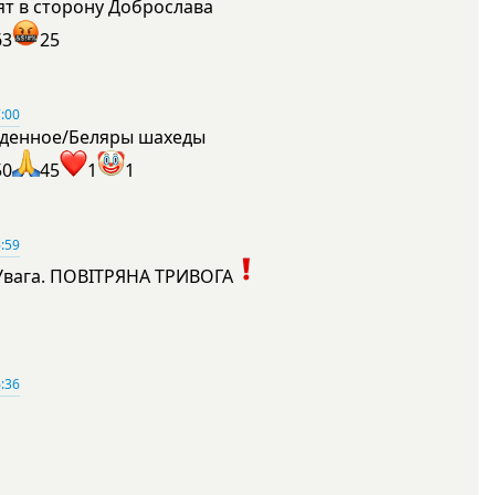
ят в сторону Доброслава
63
25
:00
денное/Беляры шахеды
50
45
1
1
:59
Увага. ПОВІТРЯНА ТРИВОГА
1
:36