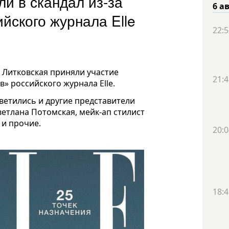
и в скандал из-за
6 а
ийского журнала Elle
22:5
 Литковская приняли участие
21:4
» российского журнала Elle.
ветились и другие представители
етлана Потомская, мейк-ап стилист
 и прочие.
20:0
18:4