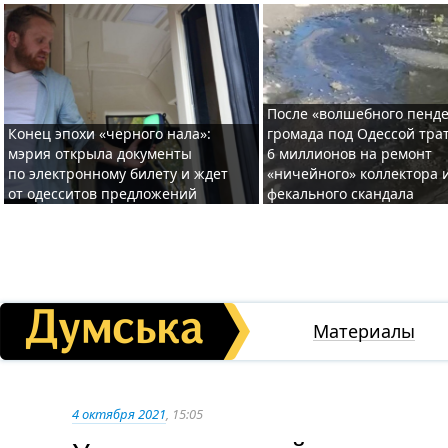
После «волшебного пенде
Конец эпохи «черного нала»:
громада под Одессой тра
мэрия открыла документы
6 миллионов на ремонт
по электронному билету и ждет
«ничейного» коллектора и
от одесситов предложений
фекального скандала
Материалы
4 октября 2021
, 15:05