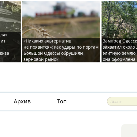
ля»:
тит
«Никаких альтернатив
Зампред Одесск
не появится»: как удары по портам
захватил около 
з-за
Большой Одессы обрушили
элитную землю 
зерновой рынок
она оформлена 
Архив
Топ