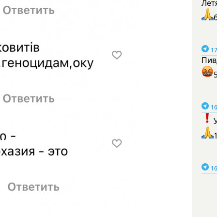
Лет
17
Пив
16
16