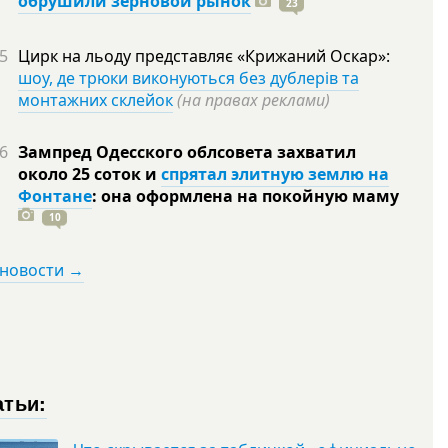
обрушили зерновой рынок
23
5
Цирк на льоду представляє «Крижаний Оскар»:
шоу, де трюки виконуються без дублерів та
монтажних склейок
(на правах реклами)
6
Зампред Одесского облсовета захватил
около 25 соток и
спрятал элитную землю на
Фонтане
: она оформлена на покойную
маму
10
 новости →
атьи: