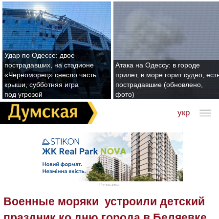
Удар по Одессе: двое
пострадавших, на стадионе
Атака на Одессу: в городе
«Черноморец» снесло часть
прилет, в море горит судно, ест
крыши, субботняя игра
пострадавшие (обновлено,
под угрозой
фото)
укр
Реклама
Военные моряки устроили детский
праздник ко дню города в Беляевке