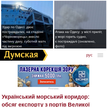
Удар по Одесі: двоє
постраждалих, на стадіоні
Атака на Одесу: у місті приліт,
«Чорноморець» знесло
у морі горить судно,
частину даху, суботній матч
є постраждалі (оновлено,
під загрозою
фото)
рус
Реклама
Український морський коридор:
обсяг експорту з портів Великої