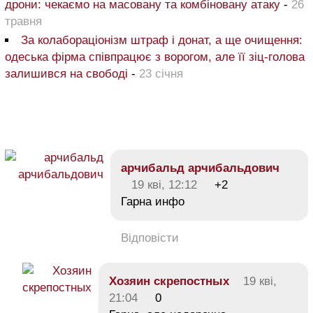
дрони: чекаємо на масовану та комбіновану атаку
-
26
травня
За колабораціонізм штраф і донат, а ще очищення:
одеська фірма співпрацює з ворогом, але її зіц-голова
залишився на свободі
-
23 січня
арчибальд арчибальдович
19 кві, 12:12
+2
Гарна инфо
Відповісти
Хозяин скрепостных
19 кві,
21:04
0