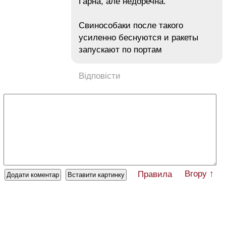
Гарна, але недоречна.
Свинособаки после такого
усиленно беснуются и ракеты
запускают по портам
Відповісти
Вгору ↑
Правила