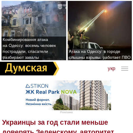
Комбинировання атака
на Одессу: восемь человек
пострадали, спасатели
Атака на Одессу: в городе
разбирают завалы
слышны взрывы, работает ПВО
укр
Реклама
Украинцы за год стали меньше
доверять Зеленскому, авторитет