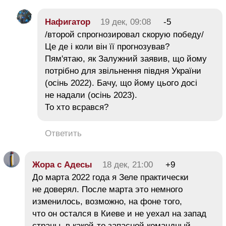
Нафигатор
19 дек, 09:08
-5
/второй спрогнозировал скорую победу/
Це де і коли він її прогнозував?
Пям'ятаю, як Залужний заявив, що йому
потрібно для звільнення півдня України
(осінь 2022). Бачу, що йому цього досі
не надали (осінь 2023).
То хто всрався?
Ответить
Жора с Адесы
18 дек, 21:00
+9
До марта 2022 года я Зеле практически
не доверял. После марта это немного
изменилось, возможно, на фоне того,
что он остался в Киеве и не уехал на запад
страны, в какой-то запасной командный