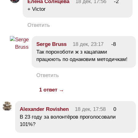
Елена Солнцева
18 дек, 17:56
-2
+ Victor
Ответить
Serge Bruss
18 дек, 23:17
-8
Так порохоботи ж з кацапами
працюють по однаковим методичкам!
Ответить
1 ответ →
Alexander Rovishen
18 дек, 17:58
0
В 23 году за волонтёров проголосовали
101%?