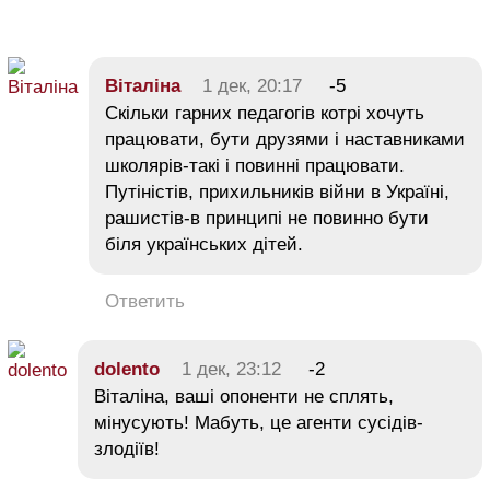
Віталіна
1 дек, 20:17
-5
Скільки гарних педагогів котрі хочуть
працювати, бути друзями і наставниками
школярів-такі і повинні працювати.
Путіністів, прихильників війни в Україні,
рашистів-в принципі не повинно бути
біля українських дітей.
Ответить
dolento
1 дек, 23:12
-2
Віталіна, ваші опоненти не сплять,
мінусують! Мабуть, це агенти сусідів-
злодіїв!