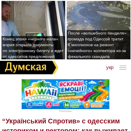
После «волшебного пенделя»:
Конец эпохи «черного нала»:
громада под Одессой тратит
мэрия открыла документы
6 миллионов на ремонт
по электронному билету и ждет
«ничейного» коллектора из-за
от одесситов предложений
фекального скандала
укр
Реклама
“Український Спротив» с одесским
историком и ректором: как выживает