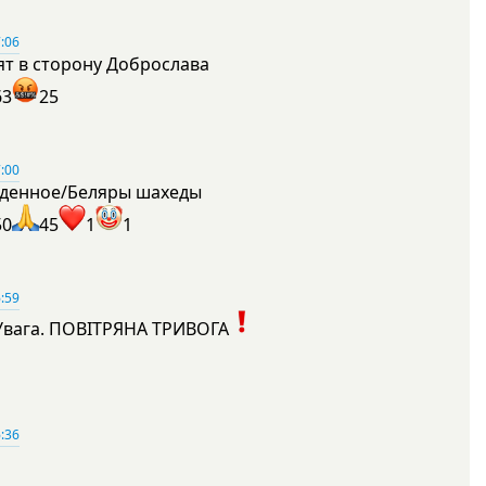
:06
ят в сторону Доброслава
63
25
:00
денное/Беляры шахеды
50
45
1
1
:59
Увага. ПОВІТРЯНА ТРИВОГА
1
:36