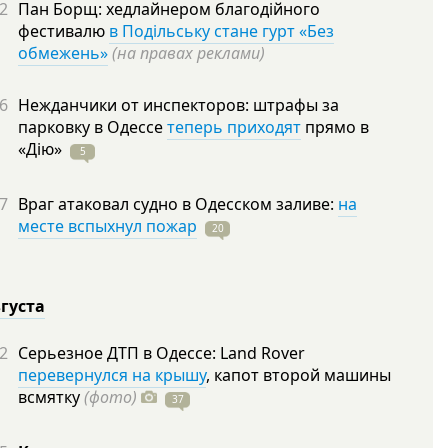
2
Пан Борщ: хедлайнером благодійного
фестивалю
в Подільську стане гурт «Без
обмежень»
(на правах реклами)
6
Нежданчики от инспекторов: штрафы за
парковку в Одессе
теперь приходят
прямо в
«Дію»
5
7
Враг атаковал судно в Одесском заливе:
на
месте вспыхнул пожар
20
вгуста
2
Серьезное ДТП в Одессе: Land Rover
перевернулся на крышу
, капот второй машины
всмятку
(фото)
37