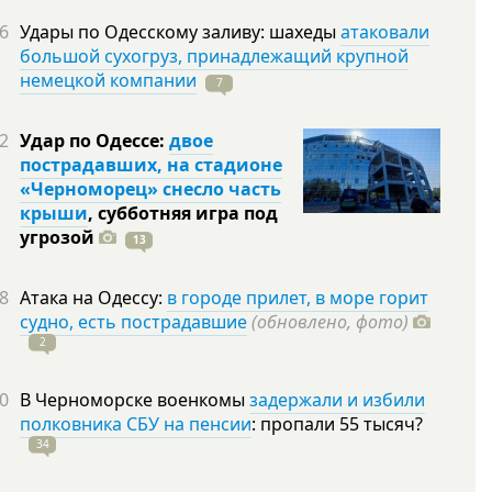
6
Удары по Одесскому заливу: шахеды
атаковали
большой сухогруз, принадлежащий крупной
немецкой компании
7
2
Удар по Одессе:
двое
пострадавших, на стадионе
«Черноморец» снесло часть
крыши
, субботняя игра под
угрозой
13
8
Атака на Одессу:
в городе прилет, в море горит
судно, есть пострадавшие
(обновлено, фото)
2
0
В Черноморске военкомы
задержали и избили
полковника СБУ на пенсии
: пропали 55
тысяч?
34