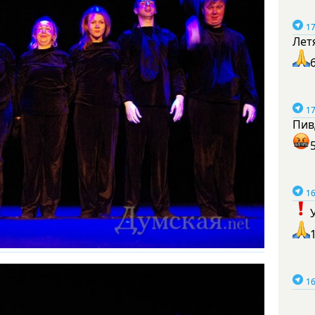
17
Лет
17
Пив
16
16