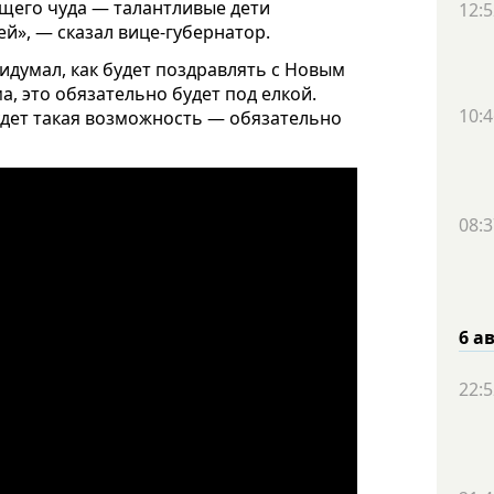
ящего чуда — талантливые дети
12:5
ей», — сказал вице-губернатор.
идумал, как будет поздравлять с Новым
а, это обязательно будет под елкой.
10:4
будет такая возможность — обязательно
08:3
6 а
22:5