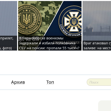
 прилет,
В Черноморске военкомы
задержали и избили полковника
Враг атаковал 
, фото)
СБУ на пенсии: пропали 55 тысяч?
заливе: на мес
Архив
Топ