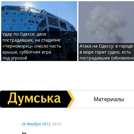
Удар по Одессе: двое
пострадавших, на стадионе
«Черноморец» снесло часть
Атака на Одессу: в городе
крыши, субботняя игра
в море горит судно, есть
под угрозой
пострадавшие (обновлено
Материалы
26 декабря 2013
, 20:35