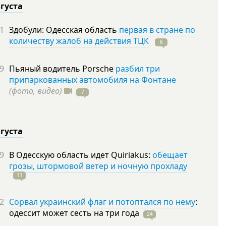
вгуста
1
Здобули: Одесская область
первая в стране по
количеству жалоб на действия ТЦК
6
9
Пьяный водитель Porsche
разбил три
припаркованных автомобиля на Фонтане
(фото, видео)
7
вгуста
9
В Одесскую область идет Quiriakus:
обещает
грозы, штормовой ветер и ночную прохладу
11
2
Сорвал украинский флаг и потоптался по нему
:
одессит может сесть на три
года
24