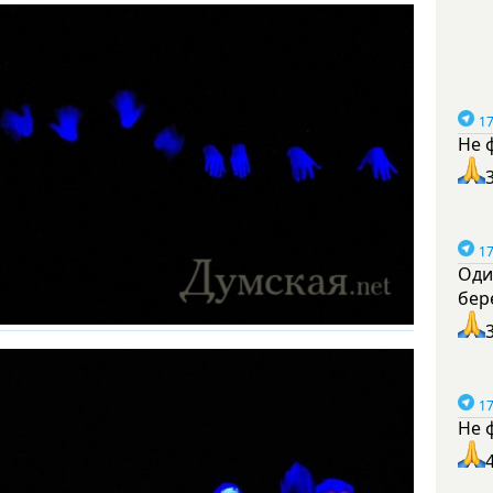
17
Не 
17
Оди
бер
17
Не 