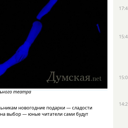
17:4
15:4
15:0
льного театра
14:2
льникам новогодние подарки — сладости
 на выбор — юные читатели сами будут