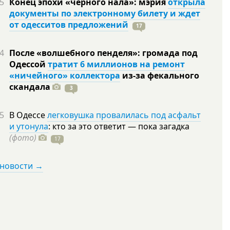
5
Конец эпохи «черного нала»: мэрия
открыла
документы по электронному билету и ждет
от одесситов предложений
17
4
После «волшебного пенделя»: громада под
Одессой
тратит 6 миллионов на ремонт
«ничейного» коллектора
из-за фекального
скандала
3
5
В Одессе
легковушка провалилась под асфальт
и утонула
: кто за это ответит — пока загадка
(фото)
17
 новости →