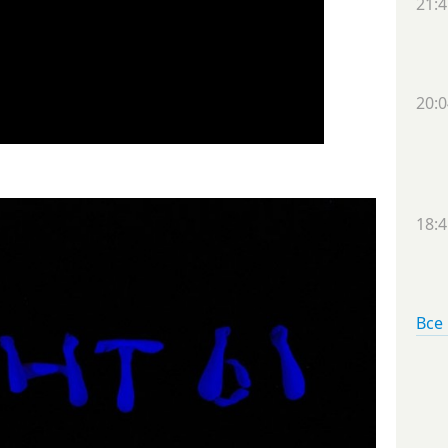
21:4
20:0
18:4
Все