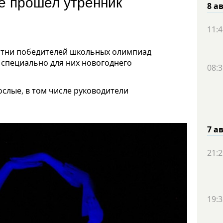
е прошел утренник
8 а
11:4
сотни победителей школьных олимпиад
 специально для них новогоднего
08:3
ослые, в том числе руководители
7 а
21:2
19:3