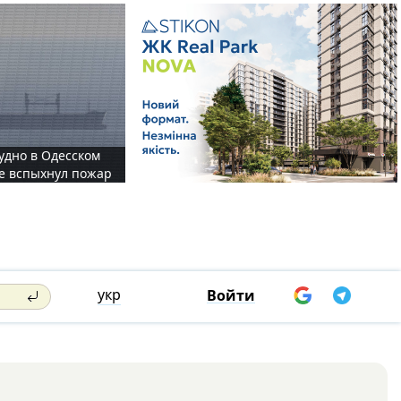
судно в Одесском
те вспыхнул пожар
укр
Войти