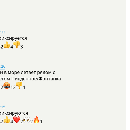
:32
фиксируется
32
4
3
:26
н в море летает рядом с
егом Пивденное/Фонтанка
32
12
1
:15
фиксируются
47
4
2
2
1