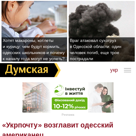
Хотят макароны, котлеты
Враг атаковал сухогруз
и курицу: чем будут кормить
в Одесской области: один
одесских школьников и почему
человек погиб, еще трое
к началу года могут не успеть?
пострадали
укр
Реклама
«Укрпочту» возглавит одесский
американец