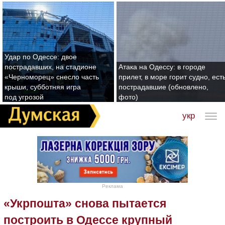
Удар по Одессе: двое
пострадавших, на стадионе
Атака на Одессу: в городе
«Черноморец» снесло часть
прилет, в море горит судно, ест
крыши, субботняя игра
пострадавшие (обновлено,
под угрозой
фото)
укр
Реклама
«Укрпошта» снова пытается
построить в Одессе крупный