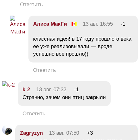
Ответить
Алиса МакГи
13 авг, 16:55
-1
классная идея! в 17 году прошлого века
ее уже реализовывали — вроде
успешно все прошло))
Ответить
k-2
13 авг, 07:32
-1
Странно, зачем они птиц закрыли
Ответить
Zagryzyn
13 авг, 07:50
+3