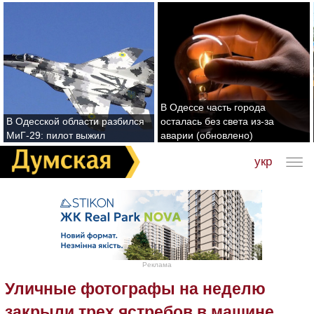
В Одессе часть города
В Одесской области разбился
осталась без света из-за
МиГ-29: пилот выжил
аварии (обновлено)
укр
Реклама
Уличные фотографы на неделю
закрыли трех ястребов в машине