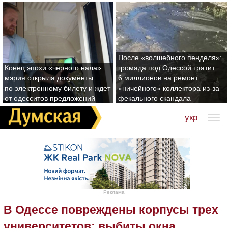
После «волшебного пенделя»:
Конец эпохи «черного нала»:
громада под Одессой тратит
мэрия открыла документы
6 миллионов на ремонт
по электронному билету и ждет
«ничейного» коллектора из-за
от одесситов предложений
фекального скандала
укр
Реклама
В Одессе повреждены корпусы трех
университетов: выбиты окна,