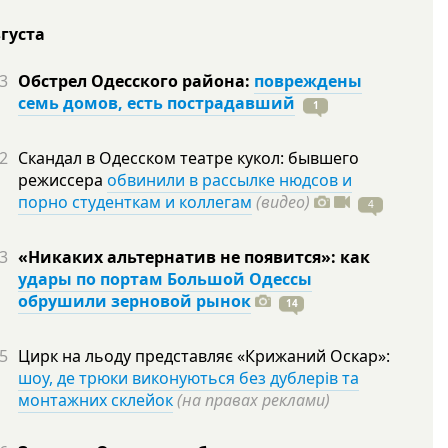
вгуста
3
Обстрел Одесского района:
повреждены
семь домов, есть пострадавший
1
2
Скандал в Одесском театре кукол: бывшего
режиссера
обвинили в рассылке нюдсов и
порно студенткам и коллегам
(видео)
4
3
«Никаких альтернатив не появится»: как
удары по портам Большой Одессы
обрушили зерновой рынок
14
5
Цирк на льоду представляє «Крижаний Оскар»:
шоу, де трюки виконуються без дублерів та
монтажних склейок
(на правах реклами)