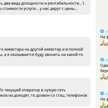
ть два вида доходности и рентабельности…1.
ы стоимости услуги… у нас дерут с цены…
17
Не 
его киевстара на другой киевстар и в полной
ы, а я оказывается буду звонить на какой-то
17
Оди
бер
То текущий оператор в чужую сеть
17
нков на доходят, то дозвон со стац. телефонов
Не 