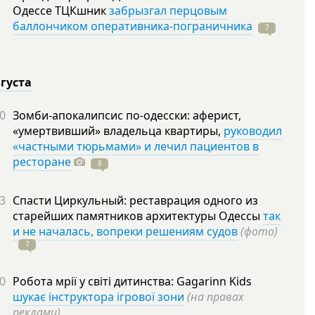
Одессе ТЦКшник
забрызгал перцовым
баллончиком оперативника-пограничника
7
вгуста
0
Зомби-апокалипсис по-одесски: аферист,
«умертвивший» владельца квартиры,
руководил
«частными тюрьмами» и лечил пациентов в
ресторане
8
3
Спасти Циркульный: реставрация одного из
старейших памятников архитектуры Одессы
так
и не началась, вопреки решениям судов
(фото)
7
0
Робота мрії у світі дитинства: Gagarinn Kids
шукає інструктора ігрової зони
(на правах
реклами)