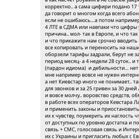
корректно.. а сама цифири подано 17 
да говорит о многом когда всего абон
если не ошибаюсь…а потом например
4 ЛТЕ в СДМА или навпаки что цифры 
причина.. мол- так в Европе, и что т
и что прикажите нам срочно вводить 
все копировать и переносить на наш
оборзели тарифы задрали, берут не з
период месяц- а 4 недели 28 суток.. и
(пардон идиома) и дебильности… не
мне например вовсе не нужен интерне
а нет Киевстар иного не понимает.. т
для звонков и за 25 гривен за 30 дне
и вовсе молчу.. воровство средств, 
в работе всех операторов Кевстара Л
и применить законы и приостановить
их к чувству, поумерить их наглость 
от доступных по уровню достатка и п
связь + СМС, голосовая связь и Интер
их с Украины и пригласить любых с Е