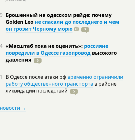
9
Брошенный на одесском рейде: почему
Golden Leo
не спасали до последнего и чем
он грозит Черному морю
7
4
«Масштаб пока не оценить»:
россияне
повредили в Одессе газопровод
высокого
давления
5
1
В Одессе после атаки рф
временно ограничили
работу общественного транспорта
в районе
ликвидации
последствий
5
 новости →