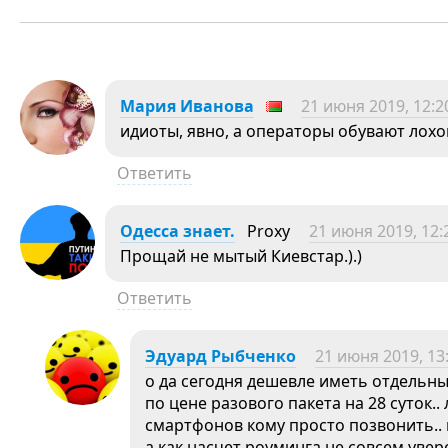
Мария Иванова
21 июня 2019, 12:2
идиоты, явно, а операторы обувают лохо
Ответить
Одесса знает.
Proxy
21 июня 2019, 12:
Прощай не мытый Киевстар.).)
Ответить
Эдуард Рыбченко
21 июня 2019, 13
о да сегодня дешевле иметь отдельн
по цене разового пакета на 28 суток.
смартфонов кому просто позвонить.. в
а как насчет роуминга не совсем увер