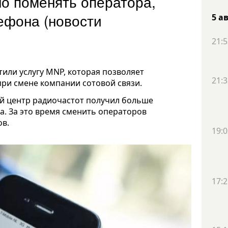
но поменять оператора,
ефона (новости
5 а
21:5
или услугу MNP, которая позволяет
21:3
ри смене компании сотовой связи.
ый центр радиочастот получил больше
а. За это время сменить операторов
ов.
19:0
17:2