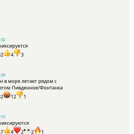
:32
фиксируется
32
4
3
:26
н в море летает рядом с
егом Пивденное/Фонтанка
32
12
1
:15
фиксируются
47
4
2
2
1