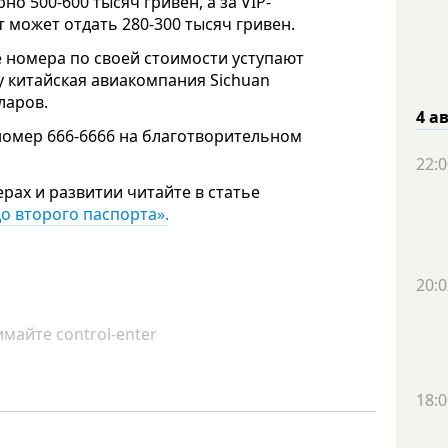
рно 500-600 тысяч гривен, а за VIP-
т может отдать 280-300 тысяч гривен.
 номера по своей стоимости уступают
 китайская авиакомпания Sichuan
ларов.
4 а
 номер 666-6666 на благотворительном
22:0
ах и развитии читайте в статье
о второго паспорта».
20:0
майте control-enter
18:0