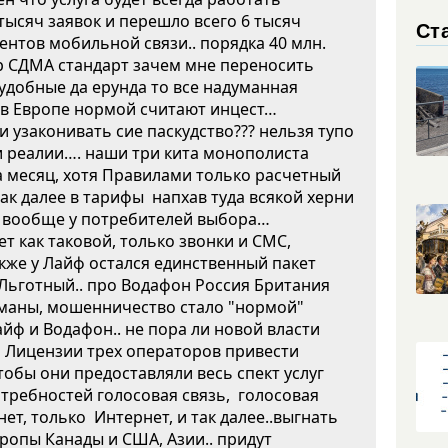
тысяч заявок и перешло всего 6 тысяч
Ст
ентов мобильной связи.. порядка 40 млн.
 СДМА стандарт зачем мне переносить
удобные да ерунда то все надуманная
ак в Европе нормой считают инцест…
и узаконивать сие паскудство??? нельзя тупо
и реалии…. наши три кита монополиста
а месяц, хотя Правилами только расчетный
 так далее в тарифы напхав туда всякой херни
т вообще у потребителей выбора…
т как таковой, только звонки и СМС,
акже у Лайф остался единственный пакет
й Льготный.. про Водафон Россия Британия
обманы, мошенничество стало "нормой"
айф и Водафон.. не пора ли новой власти
 Лицензии трех операторов привести
чтобы они предоставляли весь спект услуг
отребностей голосовая связь, голосовая
нет, только Интернет, и так далее..выгнать
вропы Канады и США, Азии.. придут