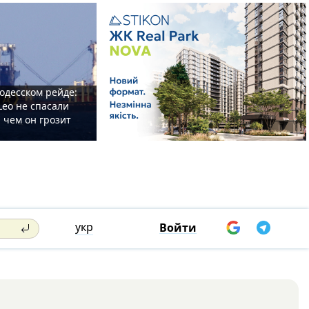
одесском рейде:
Leo не спасали
 чем он грозит
укр
Войти