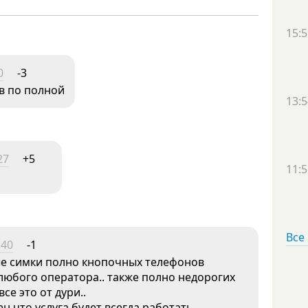
15:5
0
-3
в по полной
13:5
27
+5
11:5
Все
:40
-1
ые симки полно кнопочных телефонов
. любого оператора.. также полно недорогих
се это от дури..
ен что услуга будет всегда работать