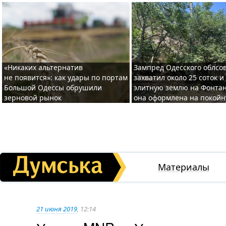
«Никаких альтернатив
Зампред Одесского облсо
не появится»: как удары по портам
захватил около 25 соток и
Большой Одессы обрушили
элитную землю на Фонтан
зерновой рынок
она оформлена на покой
Материалы
21 июня 2019
, 12:14