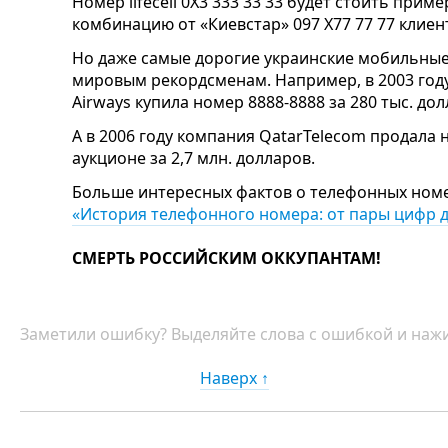
Номер lifecell 0X3 333 33 33 будет стоить приме
комбинацию от «Киевстар» 097 Х77 77 77 клиен
Но даже самые дорогие украинские мобильные
мировым рекордсменам. Например, в 2003 году
Airways купила номер 8888-8888 за 280 тыс. дол
А в 2006 году компания QatarTelecom продала
аукционе за 2,7 млн. долларов.
Больше интересных фактов о телефонных номер
«История телефонного номера: от пары цифр д
СМЕРТЬ РОССИЙСКИМ ОККУПАНТАМ!
Заметили ошибку? Выделяйте слова с ошибкой и нажи
Наверх ↑