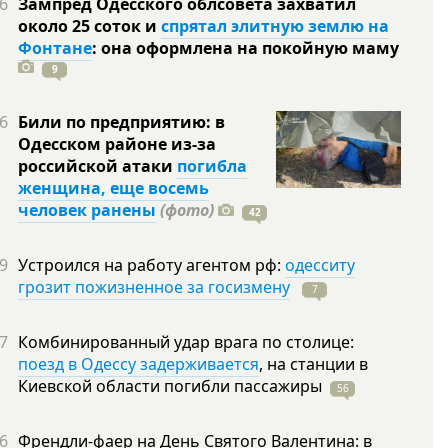
6
Зампред Одесского облсовета захватил
около 25 соток и
спрятал элитную землю на
Фонтане
: она оформлена на покойную
маму
9
6
Били по предприятию: в
Одесском районе из-за
российской атаки
погибла
женщина, еще восемь
человек ранены
(фото)
42
9
Устроился на работу агентом рф:
одесситу
грозит пожизненное за госизмену
7
7
Комбинированный удар врага по столице:
поезд в Одессу задерживается
, на станции в
Киевской области погибли
пассажиры
56
6
Френдли-фаер на День Святого Валентина: в