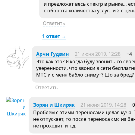
и предложат весь спектр в рынке… ес
с оборота количества услуг…и 2 с цен
Ответить
1 ответ →
Арчи Гудвин
21 июня 2019, 12:28
+4
Это как это? Я когда буду звонить со сво
уверенности, что звонки в сети бесплатн
МТС и с меня бабло снимут? Шо за бред?
Ответить
Зорян и Шкиряк
21 июня 2019, 14:28
0
Проблем с этими переносами целая куча. 
не отпускает, то после переноса смс из ба
не проходит, и т.д.