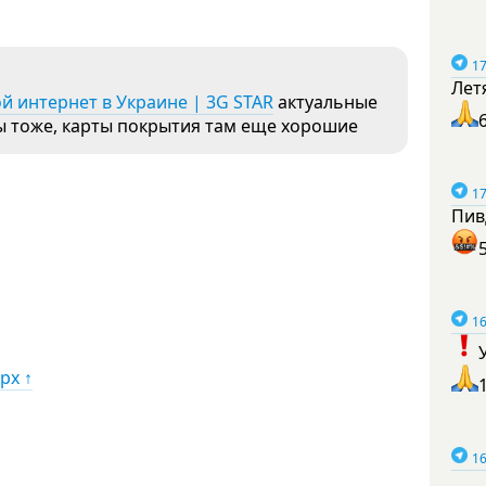
17
Лет
й интернет в Украине | 3G STAR
актуальные
ты тоже, карты покрытия там еще хорошие
17
Пив
16
рх ↑
16