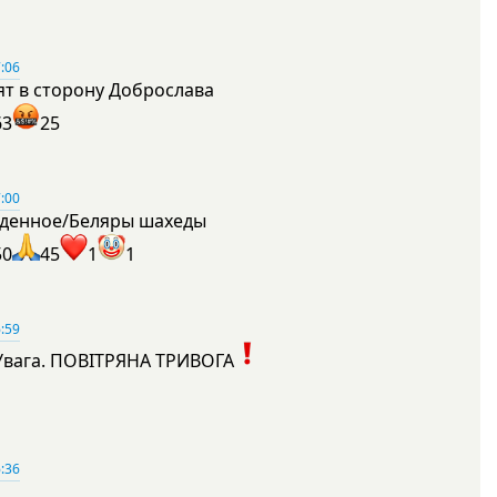
:06
ят в сторону Доброслава
63
25
:00
денное/Беляры шахеды
50
45
1
1
:59
Увага. ПОВІТРЯНА ТРИВОГА
1
:36