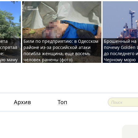
вета
Били по предприятию: в Одесском
Брошенный на 
 спрятал
районе из-за российской атаки
почему Golden 
е:
погибла женщина, еще восемь
до последнего и
ную маму
человек ранены (фото)
Черному морю
Архив
Топ