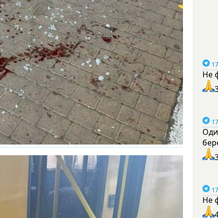
17
Не 
17
Оди
бер
17
Не 