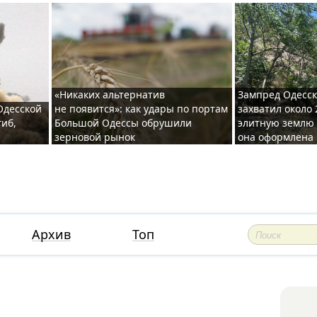
«Никаких альтернатив
Зампред Одесск
 Одесской
не появится»: как удары по портам
захватил около 
гиб,
Большой Одессы обрушили
элитную землю 
зерновой рынок
она оформлена 
Архив
Топ