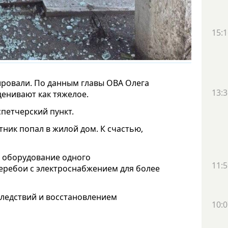
15:1
ировали. По данным главы ОВА Олега
13:3
енивают как тяжелое.
петчерский пункт.
тник попал в жилой дом. К счастью,
о оборудование одного
11:5
еребои с электроснабжением для более
следствий и восстановлением
10:0