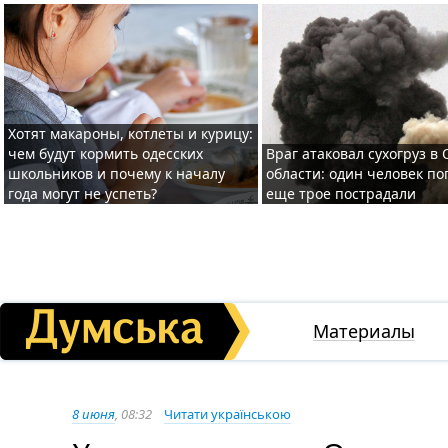
Хотят макароны, котлеты и курицу:
чем будут кормить одесских
Враг атаковал сухогруз в
школьников и почему к началу
области: один человек по
года могут не успеть?
еще трое пострадали
Материалы
8 июня
, 08:32
Читати українською