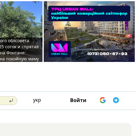
ого облсовета
25 соток и спрятал
на Фонтане:
на покойную маму
укр
Войти