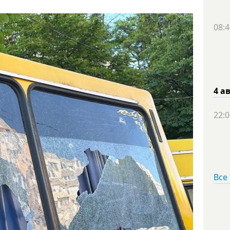
08:4
4 а
22:0
Все