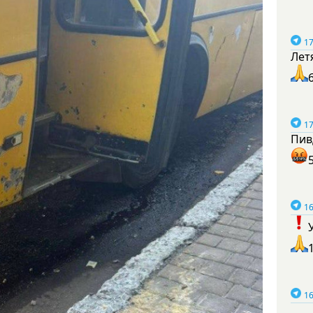
17
Лет
17
Пив
16
16