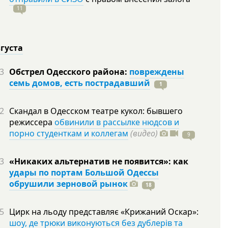
11
вгуста
3
Обстрел Одесского района:
повреждены
семь домов, есть пострадавший
1
2
Скандал в Одесском театре кукол: бывшего
режиссера
обвинили в рассылке нюдсов и
порно студенткам и коллегам
(видео)
9
3
«Никаких альтернатив не появится»: как
удары по портам Большой Одессы
обрушили зерновой рынок
18
5
Цирк на льоду представляє «Крижаний Оскар»:
шоу, де трюки виконуються без дублерів та