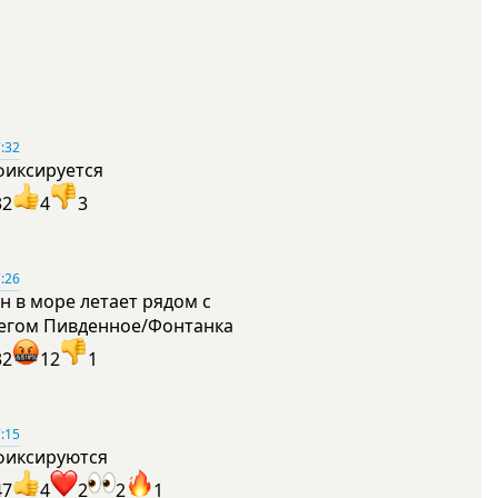
:32
фиксируется
32
4
3
:26
н в море летает рядом с
егом Пивденное/Фонтанка
32
12
1
:15
фиксируются
47
4
2
2
1