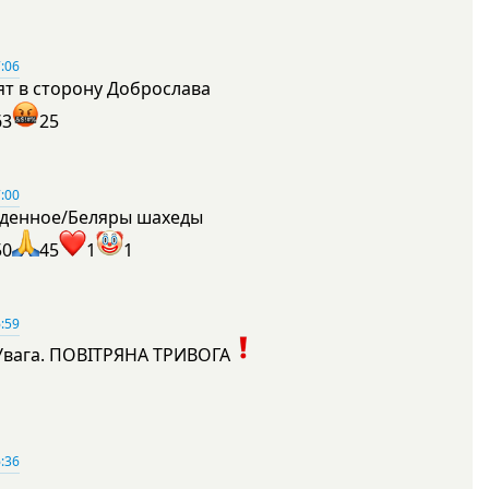
:06
ят в сторону Доброслава
63
25
:00
денное/Беляры шахеды
50
45
1
1
:59
Увага. ПОВІТРЯНА ТРИВОГА
1
:36