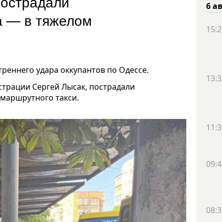
пострадали
6 а
а — в тяжелом
15:2
треннего удара оккупантов по Одессе.
13:3
страции Сергей Лысак, пострадали
 маршрутного такси.
11:3
09:4
08:3