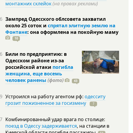
монтажних склейок
(на правах реклами)
6
Зампред Одесского облсовета захватил
около 25 соток и
спрятал элитную землю на
Фонтане
: она оформлена на покойную
маму
10
6
Били по предприятию: в
Одесском районе из-за
российской атаки
погибла
женщина, еще восемь
человек ранены
(фото)
43
9
Устроился на работу агентом рф:
одесситу
грозит пожизненное за госизмену
7
7
Комбинированный удар врага по столице:
поезд в Одессу задерживается
, на станции в
Киевской области погибли
пассажиры