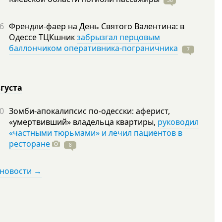
56
6
Френдли-фаер на День Святого Валентина: в
Одессе ТЦКшник
забрызгал перцовым
баллончиком оперативника-пограничника
7
вгуста
0
Зомби-апокалипсис по-одесски: аферист,
«умертвивший» владельца квартиры,
руководил
«частными тюрьмами» и лечил пациентов в
ресторане
8
 новости →