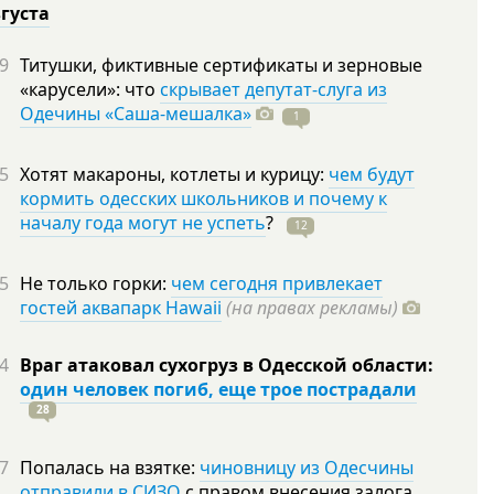
вгуста
9
Титушки, фиктивные сертификаты и зерновые
«карусели»: что
скрывает депутат-слуга из
Одечины «Саша-мешалка»
1
5
Хотят макароны, котлеты и курицу:
чем будут
кормить одесских школьников и почему к
началу года могут не успеть
?
12
5
Не только горки:
чем сегодня привлекает
гостей аквапарк Hawaii
(на правах рекламы)
4
Враг атаковал сухогруз в Одесской области:
один человек погиб, еще трое пострадали
28
7
Попалась на взятке:
чиновницу из Одесчины
отправили в СИЗО
с правом внесения залога