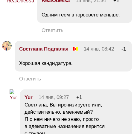
RealOdessa
13 янв, 21:34
+2
Одним геем в горсовете меньше.
Ответить
Светлана Подпалая
14 янв, 08:42
-1
Хорошая кандидатура.
Ответить
Yur
14 янв, 09:27
+1
Светлана, Вы иронизируете или,
действительно, вменяемый?
Я о нем ничего не знаю, просто
в адекватные назначения верится
с трудом.