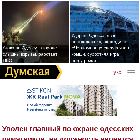
Удар по Одессе: двое
пострадавших, на стадионе
Атака на Одессу: в городе
«Черноморец» снесло часть
слышны взрывы, работает
крыши, субботняя игра
ПВО
под угрозой
укр
Реклама
Уволен главный по охране одесских
памятников: на должность вернется