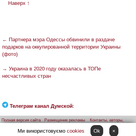
Наверх ↑
← Партнера мэра Одессы обвинили в раздаче
подарков на оккупированной территории Украины
(фото)
→ Украина в 2020 году оказалась в ТОПе
несчастливых стран
Телеграм канал Думской
:
Полная версия сайта
Размещение рекламы
Контакты, авторы,
редакция
Telegram-канал
Приложение:
iPhone
Android
Ми використовуємо
cookies
Ok
×
Прислать фото через telegram
Patreon