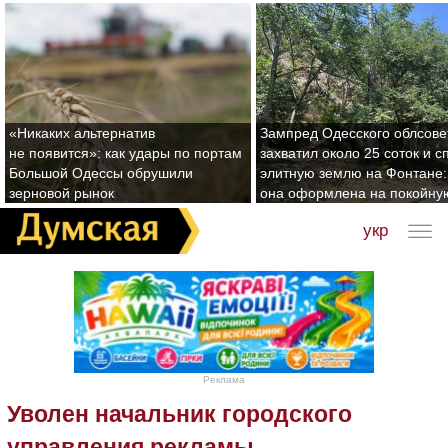
«Никаких альтернатив
Зампред Одесского облсове
не появится»: как удары по портам
захватил около 25 соток и с
Большой Одессы обрушили
элитную землю на Фонтане:
зерновой рынок
она оформлена на покойну
укр
Реклама
Уволен начальник городского
управления рекламы