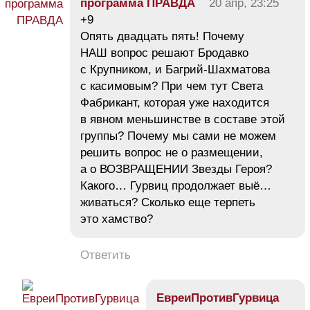
программа ПРАВДА
20 апр, 23:25
+9
Опять двадцать пять! Почему
НАШ вопрос решают Бродавко
с Крупником, и Багрий-Шахматова
с касимовым? При чем тут Света
Фабрикант, которая уже находится
в явном меньшинстве в составе этой
группы? Почему мы сами не можем
решить вопрос не о размещении,
а о ВОЗВРАЩЕНИИ Звезды Героя?
Какого… Гурвиц продолжает выё…
живаться? Сколько еще терпеть
это хамство?
Ответить
ЕвреиПротивГурвица