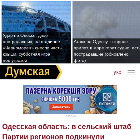
Удар по Одессе: двое
пострадавших, на стадионе
Атака на Одессу: в городе
«Черноморец» снесло часть
прилет, в море горит судно, ест
крыши, субботняя игра
пострадавшие (обновлено,
под угрозой
фото)
укр
Реклама
Одесская область: в сельский штаб
Партии регионов подкинули