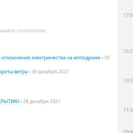
17:0
майте control-enter
15:2
ле отключения электричества на ипподроме
-
30
екреты ветра
-
30 декабря 2021
13:3
ТКРЫТИЮ
-
28 декабря 2021
11:3
09:4