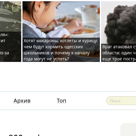
ля»:
тит
Хотят макароны, котлеты и курицу:
чем будут кормить одесских
Враг атаковал с
з-за
школьников и почему к началу
области: один ч
года могут не успеть?
еще трое постр
Архив
Топ