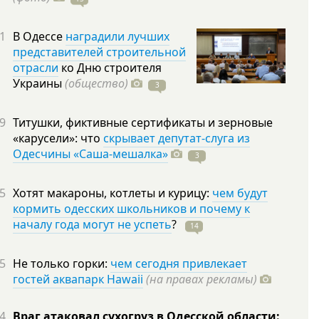
1
В Одессе
наградили лучших
представителей строительной
отрасли
ко Дню строителя
Украины
(общество)
3
9
Титушки, фиктивные сертификаты и зерновые
«карусели»: что
скрывает депутат-слуга из
Одесчины «Саша-мешалка»
3
5
Хотят макароны, котлеты и курицу:
чем будут
кормить одесских школьников и почему к
началу года могут не успеть
?
14
5
Не только горки:
чем сегодня привлекает
гостей аквапарк Hawaii
(на правах рекламы)
4
Враг атаковал сухогруз в Одесской области: