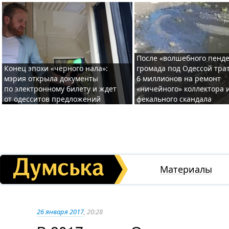
После «волшебного пенде
Конец эпохи «черного нала»:
громада под Одессой тра
мэрия открыла документы
6 миллионов на ремонт
по электронному билету и ждет
«ничейного» коллектора и
от одесситов предложений
фекального скандала
Материалы
26 января 2017
, 20:28