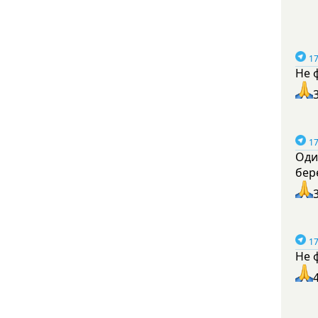
17
Не 
17
Оди
бер
17
Не 