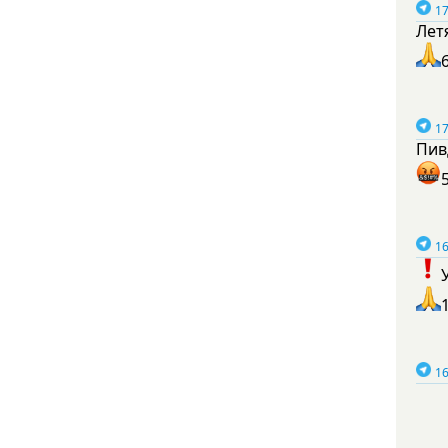
17
Лет
17
Пив
16
16