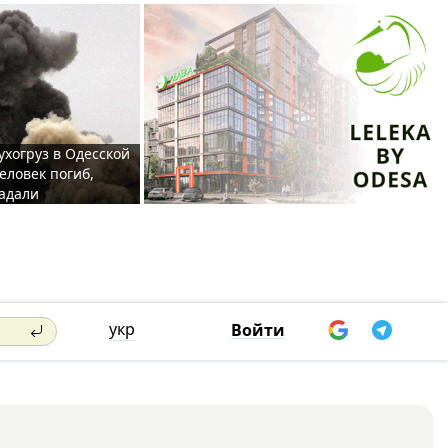
ухогруз в Одесской
еловек погиб,
адали
укр
Войти