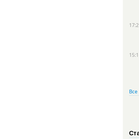
17:2
15:1
Все
Ст