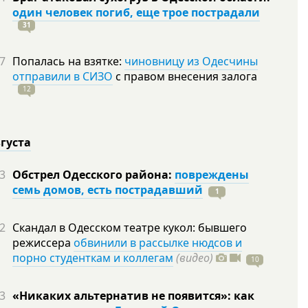
один человек погиб, еще трое пострадали
31
7
Попалась на взятке:
чиновницу из Одесчины
отправили в СИЗО
с правом внесения залога
12
вгуста
3
Обстрел Одесского района:
повреждены
семь домов, есть пострадавший
1
2
Скандал в Одесском театре кукол: бывшего
режиссера
обвинили в рассылке нюдсов и
порно студенткам и коллегам
(видео)
10
3
«Никаких альтернатив не появится»: как