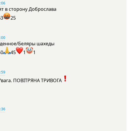
:06
ят в сторону Доброслава
63
25
:00
денное/Беляры шахеды
50
45
1
1
:59
Увага. ПОВІТРЯНА ТРИВОГА
1
:36