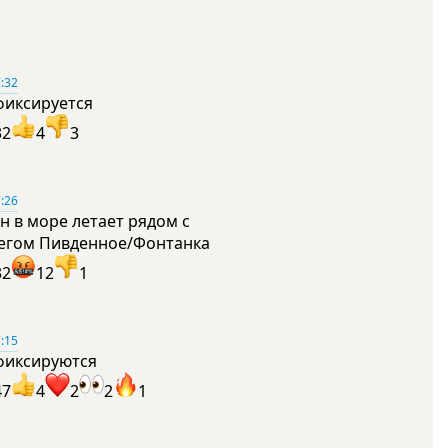
:32
фиксируется
32
4
3
:26
н в море летает рядом с
егом Пивденное/Фонтанка
32
12
1
:15
фиксируются
47
4
2
2
1