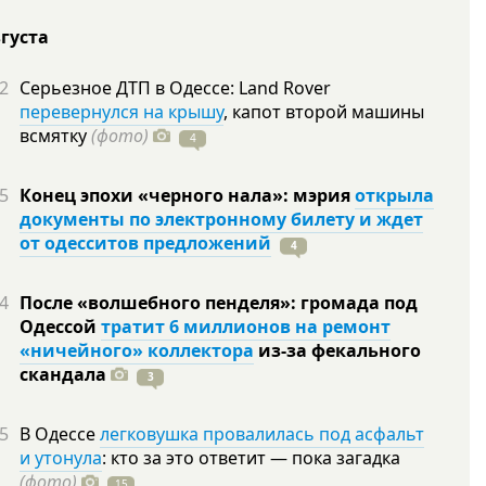
вгуста
2
Серьезное ДТП в Одессе: Land Rover
перевернулся на крышу
, капот второй машины
всмятку
(фото)
4
5
Конец эпохи «черного нала»: мэрия
открыла
документы по электронному билету и ждет
от одесситов предложений
4
4
После «волшебного пенделя»: громада под
Одессой
тратит 6 миллионов на ремонт
«ничейного» коллектора
из-за фекального
скандала
3
5
В Одессе
легковушка провалилась под асфальт
и утонула
: кто за это ответит — пока загадка
(фото)
15