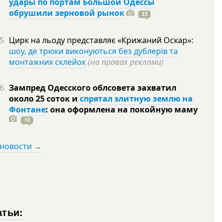
удары по портам Большой Одессы
обрушили зерновой рынок
23
5
Цирк на льоду представляє «Крижаний Оскар»:
шоу, де трюки виконуються без дублерів та
монтажних склейок
(на правах реклами)
6
Зампред Одесского облсовета захватил
около 25 соток и
спрятал элитную землю на
Фонтане
: она оформлена на покойную
маму
10
 новости →
атьи: