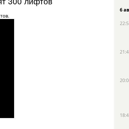
ят 300 лифтов
6 а
тов.
22:5
21:4
20:0
18:4