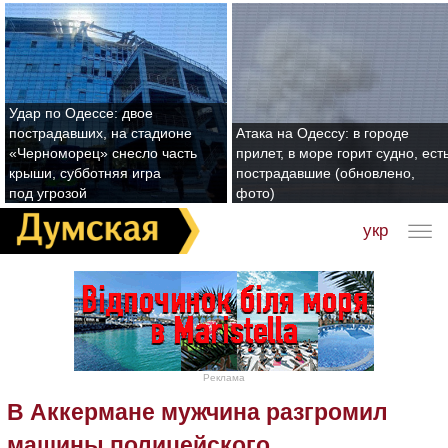
Удар по Одессе: двое
пострадавших, на стадионе
Атака на Одессу: в городе
«Черноморец» снесло часть
прилет, в море горит судно, ест
крыши, субботняя игра
пострадавшие (обновлено,
под угрозой
фото)
укр
Реклама
В Аккермане мужчина разгромил
машины полицейского