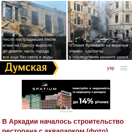
Число пострадавших после
атаки на Одессу выросло
«Пламя бушевало на верхнем
до девяти: часть города
этаже»: одесситы
все еще без света и воды
о последствиях ночного удара
укр
Реклама
В Аркадии началось строительство
ресторана с аквапарком (фото)