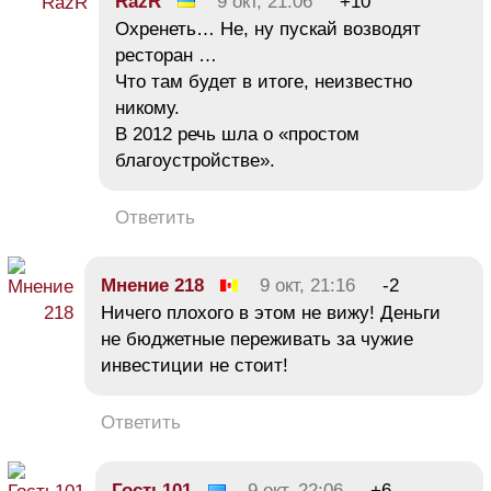
RazR
9 окт, 21:06
+10
Охренеть… Не, ну пускай возводят
ресторан …
Что там будет в итоге, неизвестно
никому.
В 2012 речь шла о «простом
благоустройстве».
Ответить
Мнение 218
9 окт, 21:16
-2
Ничего плохого в этом не вижу! Деньги
не бюджетные переживать за чужие
инвестиции не стоит!
Ответить
Гость101
9 окт, 22:06
+6