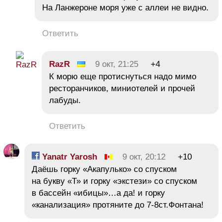
На Ланжероне моря уже с аллеи не видно.
Ответить
RazR
9 окт, 21:25
+4
К морю еще протиснуться надо мимо
ресторанчиков, миниотелей и прочей
лабуды.
Ответить
Yanatr Yarosh
9 окт, 20:12
+10
Даёшь горку «Акапулько» со спуском
на букву «Т» и горку «экстези» со спуском
в бассейн «ибицы»…а да! и горку
«канализация» протяните до 7-8ст.Фонтана!