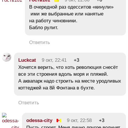
В очередной раз одесситов «кинули»
ими же выбранные или нанятые
на работу чиновники.
Бабло рулит.
Ответить
Luckcat
9 окт, 22:41
+3
Хочется верить, что хоть революция снесёт
все эти строения вдоль моря и пляжей.
А аквапарк надо строить на месте уродливых
коттеджей на 8й Фонтана в бухте.
Ответить
odessa-city
9 окт, 22:58
+3
Пусть строят. Меня лично другое волнует.