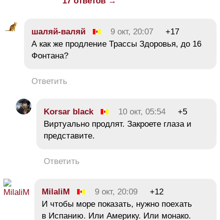
17 ответов →
шаляй-валяй
9 окт, 20:07
+17
А как же продление Трассы Здоровья, до 16
Фонтана?
Ответить
Korsar black
10 окт, 05:54
+5
Виртуально продлят. Закроете глаза и
представите.
Ответить
MilaliM
9 окт, 20:09
+12
И чтобы море показать, нужно поехать
в Испанию. Или Америку. Или монако.