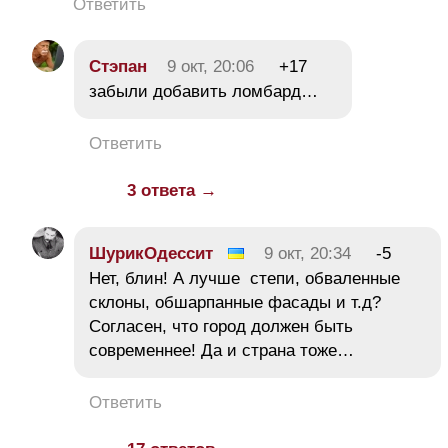
Ответить
Стэпан
9 окт, 20:06
+17
забыли добавить ломбард…
Ответить
3 ответа →
ШурикОдессит
9 окт, 20:34
-5
Нет, блин! А лучше степи, обваленные
склоны, обшарпанные фасады и т.д?
Согласен, что город должен быть
современнее! Да и страна тоже…
Ответить