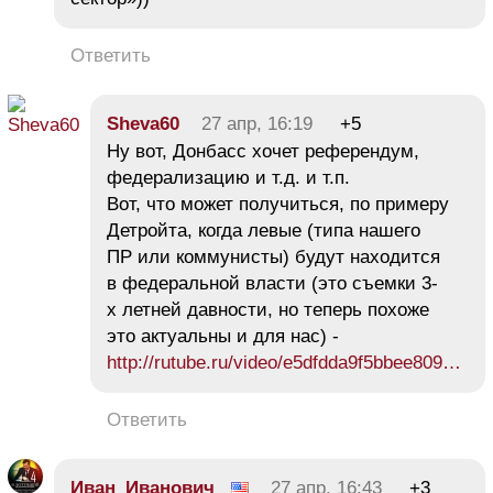
Ответить
Sheva60
27 апр, 16:19
+5
Ну вот, Донбасс хочет референдум,
федерализацию и т.д. и т.п.
Вот, что может получиться, по примеру
Детройта, когда левые (типа нашего
ПР или коммунисты) будут находится
в федеральной власти (это съемки 3-
х летней давности, но теперь похоже
это актуальны и для нас) -
http://rutube.ru/video/e5dfdda9f5bbee809…
Ответить
Иван_Иванович
27 апр, 16:43
+3