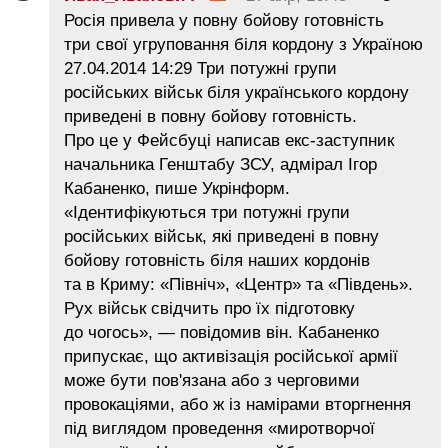
Росія привела у повну бойову готовність
три свої угруповання біля кордону з Україною
27.04.2014 14:29 Три потужні групи
російських військ біля українського кордону
приведені в повну бойову готовність.
Про це у Фейсбуці написав екс-заступник
начальника Генштабу ЗСУ, адмірал Ігор
Кабаненко, пише Укрінформ.
«Ідентифікуються три потужні групи
російських військ, які приведені в повну
бойову готовність біля наших кордонів
та в Криму: «Північ», «Центр» та «Південь».
Рух військ свідчить про їх підготовку
до чогось», — повідомив він. Кабаненко
припускає, що активізація російської армії
може бути пов'язана або з черговими
провокаціями, або ж із намірами вторгнення
під виглядом проведення «миротворчої