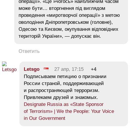
операції». «Це »чогось» найближчим часом
може бути… вторгнення під виглядом
проведення «миротворчої операції» з метою
оволодіння Дніпропетровськом (головне),
Одесою та Києвом, окупування відповідних
територій України», — допускає він.
Ответить
Letsgo
27 апр, 17:15
+4
Подписываем петицию о признании
России страной, поддерживающей
и распространяющей терроризм.
Привлекаем друзей и знакомых.
Designate Russia as «State Sponsor
of Terrorism» | We the People: Your Voice
in Our Government