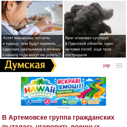
Хотят макароны, котлеты
Враг атаковал сухогруз
и курицу: чем будут кормить
в Одесской области: один
одесских школьников и почему
человек погиб, еще трое
к началу года могут не успеть?
пострадали
укр
Реклама
В Артемовске группа гражданских
пыталась уговорить военных