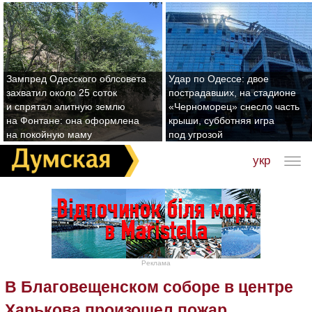
Зампред Одесского облсовета
Удар по Одессе: двое
захватил около 25 соток
пострадавших, на стадионе
и спрятал элитную землю
«Черноморец» снесло часть
на Фонтане: она оформлена
крыши, субботняя игра
на покойную маму
под угрозой
укр
Реклама
В Благовещенском соборе в центре
Харькова произошел пожар