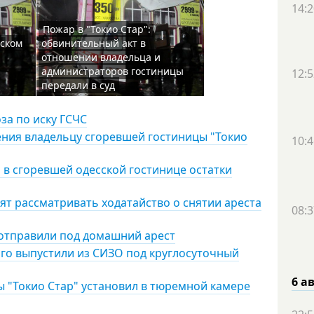
14:2
Пожар в "Токио Стар":
сском
обвинительный акт в
отношении владельца и
администраторов гостиницы
12:5
передали в суд
за по иску ГСЧС
ения владельцу сгоревшей гостиницы "Токио
10:4
 в сгоревшей одесской гостинице остатки
тят рассматривать ходатайство о снятии ареста
08:3
 отправили под домашний арест
ого выпустили из СИЗО под круглосуточный
6 а
ы "Токио Стар" установил в тюремной камере