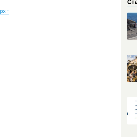
Ст
рх ↑