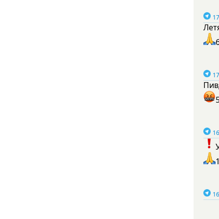
17
Лет
17
Пив
16
16