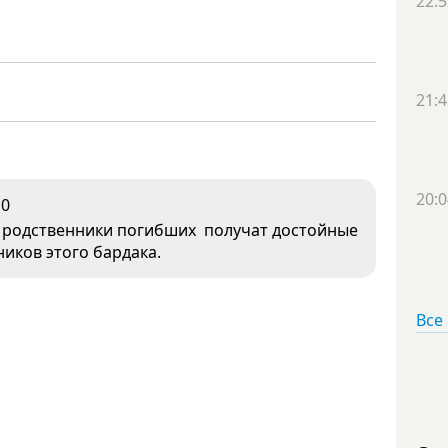
22:5
21:4
20:0
0
и родственники погибших получат достойные
ников этого бардака.
Все