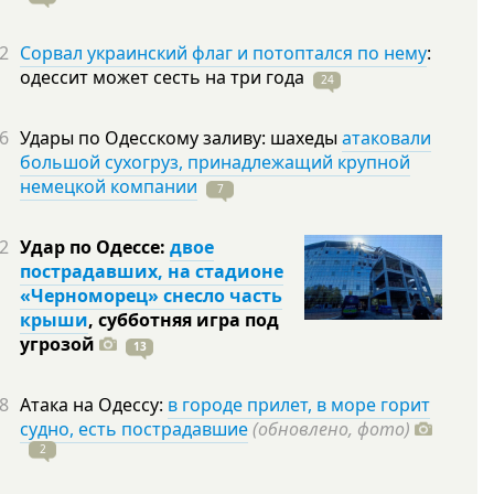
2
Сорвал украинский флаг и потоптался по нему
:
одессит может сесть на три
года
24
6
Удары по Одесскому заливу: шахеды
атаковали
большой сухогруз, принадлежащий крупной
немецкой компании
7
2
Удар по Одессе:
двое
пострадавших, на стадионе
«Черноморец» снесло часть
крыши
, субботняя игра под
угрозой
13
8
Атака на Одессу:
в городе прилет, в море горит
судно, есть пострадавшие
(обновлено, фото)
2