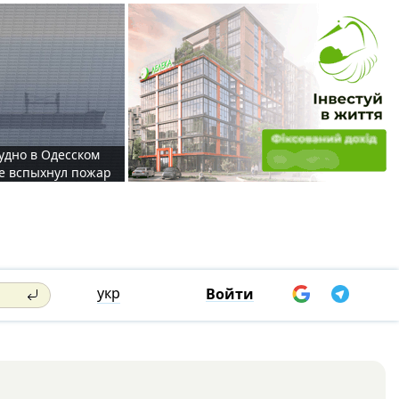
судно в Одесском
те вспыхнул пожар
укр
Войти