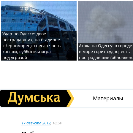
Удар по Одессе: двое
пострадавших, на стадионе
«Черноморец» снесло часть
Атака на Одессу: в городе
крыши, субботняя игра
в море горит судно, есть
под угрозой
пострадавшие (обновлено
Материалы
17 августа 2019
, 18:54