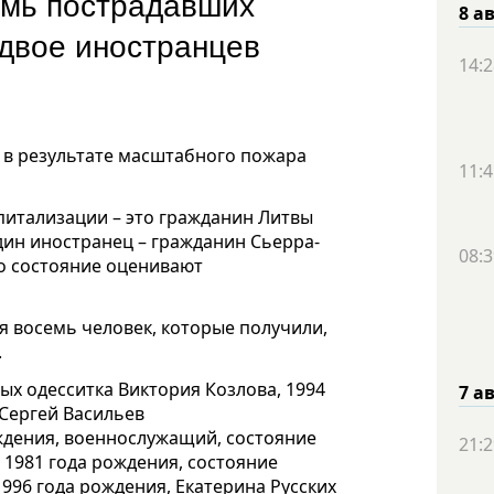
емь пострадавших
8 а
 двое иностранцев
14:2
 в результате масштабного пожара
11:4
спитализации – это гражданин Литвы
дин иностранец – гражданин Сьерра-
08:3
го состояние оценивают
я восемь человек, которые получили,
.
х одесситка Виктория Козлова, 1994
7 а
 Сергей Васильев
ждения, военнослужащий, состояние
21:2
 1981 года рождения, состояние
1996 года рождения, Екатерина Русских