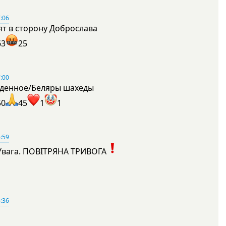
:06
ят в сторону Доброслава
63
25
:00
денное/Беляры шахеды
50
45
1
1
:59
Увага. ПОВІТРЯНА ТРИВОГА
1
:36