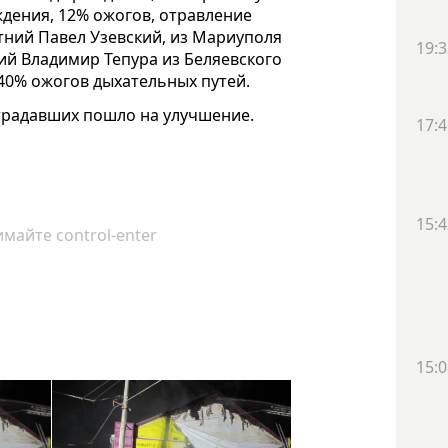
ждения, 12% ожогов, отравление
тний Павел Узевский, из Мариуполя
19:3
ий Владимир Тепура из Беляевского
, 40% ожогов дыхательных путей.
страдавших пошло на улучшение.
17:4
15:4
майте control-enter
15:0