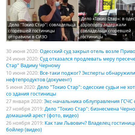
Дело «Токио Стар»: в оде
Дело "Токио Стар": совладельца
аэропорту задержали
сгоревшей гостиницы
совладельца сгоревшей
отправили в СИЗО
гостиницы
30 июня 2020:
Одесский суд закрыл отель возле Приво
24 июня 2020:
Суд отказался продлевать меру пресеч
Стар" Вадиму Черному
10 июня 2020:
Все-таки поджог? Эксперты обнаружили
нефтепродуктов (документ)
5 июня 2020:
Дело "Токио Стар": одесские судьи не хо
со здания гостиницы
27 января 2020:
Экс-начальника облуправления ГСЧС
27 ноября 2019:
Дело "Токио Стар": бизнесмена Черн
домашний арест (фото, видео)
26 ноября 2019:
Как там Львович? Владелец гостиниц
бойлер (видео)