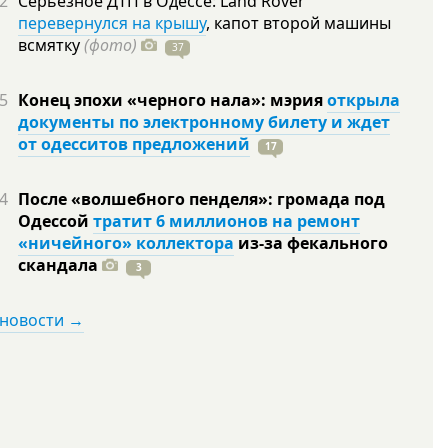
2
Серьезное ДТП в Одессе: Land Rover
перевернулся на крышу
, капот второй машины
всмятку
(фото)
37
5
Конец эпохи «черного нала»: мэрия
открыла
документы по электронному билету и ждет
от одесситов предложений
17
4
После «волшебного пенделя»: громада под
Одессой
тратит 6 миллионов на ремонт
«ничейного» коллектора
из-за фекального
скандала
3
 новости →