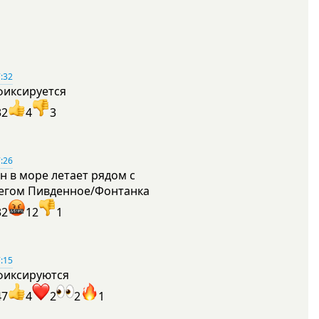
:32
фиксируется
32
4
3
:26
н в море летает рядом с
егом Пивденное/Фонтанка
32
12
1
:15
фиксируются
47
4
2
2
1