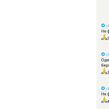
17
Не 
17
Оди
бер
17
Не 