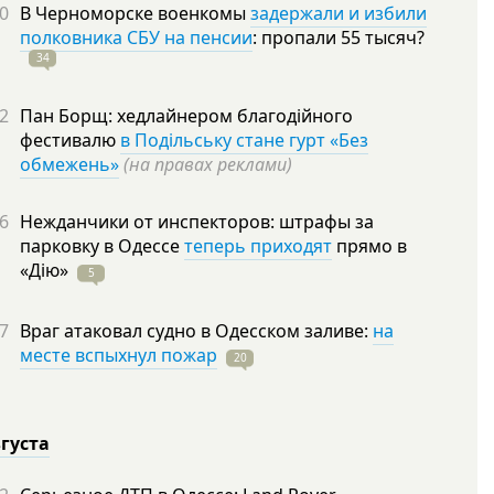
0
В Черноморске военкомы
задержали и избили
полковника СБУ на пенсии
: пропали 55
тысяч?
34
2
Пан Борщ: хедлайнером благодійного
фестивалю
в Подільську стане гурт «Без
обмежень»
(на правах реклами)
6
Нежданчики от инспекторов: штрафы за
парковку в Одессе
теперь приходят
прямо в
«Дію»
5
7
Враг атаковал судно в Одесском заливе:
на
месте вспыхнул пожар
20
вгуста