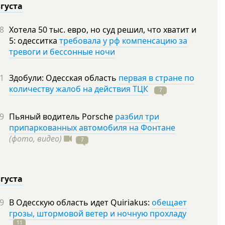
вгуста
8
Хотела 50 тыс. евро, но суд решил, что хватит и
5: одесситка
требовала у рф компенсацию за
тревоги и бессонные ночи
1
Здобули: Одесская область
первая в стране по
количеству жалоб на действия ТЦК
7
9
Пьяный водитель Porsche
разбил три
припаркованных автомобиля на Фонтане
(фото, видео)
7
вгуста
9
В Одесскую область идет Quiriakus:
обещает
грозы, штормовой ветер и ночную прохладу
11