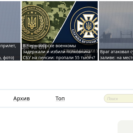
 прилет,
В Черноморске военкомы
задержали и избили полковника
Враг атаковал 
, фото)
СБУ на пенсии: пропали 55 тысяч?
заливе: на мес
Архив
Топ