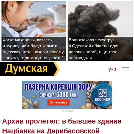
Хотят макароны, котлеты
Враг атаковал сухогруз
и курицу: чем будут кормить
в Одесской области: один
одесских школьников и почему
человек погиб, еще трое
к началу года могут не успеть?
пострадали
укр
Реклама
Архив пролетел: в бывшее здание
Нацбанка на Дерибасовской