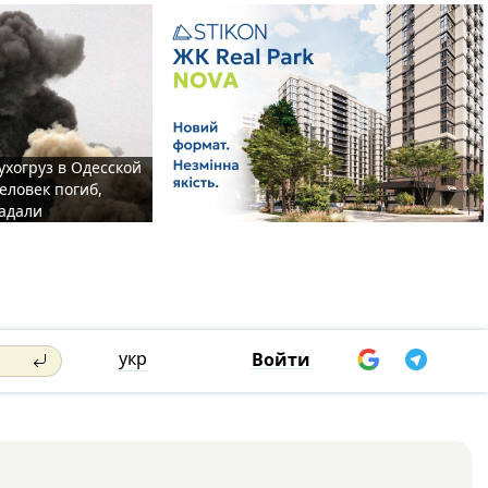
ухогруз в Одесской
еловек погиб,
адали
укр
Войти