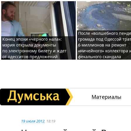
После «волшебного пенде
Конец эпохи «черного нала»:
громада под Одессой тра
мэрия открыла документы
6 миллионов на ремонт
по электронному билету и ждет
«ничейного» коллектора и
от одесситов предложений
фекального скандала
Материалы
19 июля 2012
, 18:19