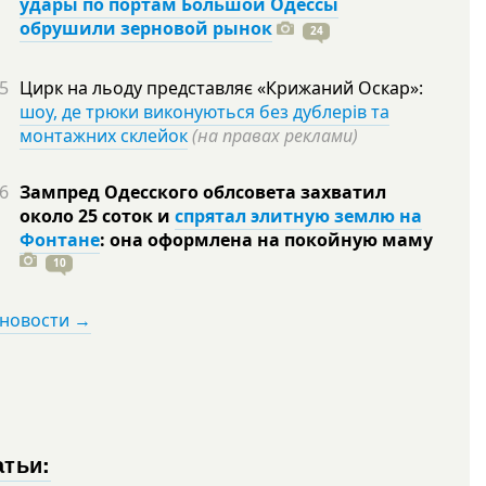
удары по портам Большой Одессы
обрушили зерновой рынок
24
5
Цирк на льоду представляє «Крижаний Оскар»:
шоу, де трюки виконуються без дублерів та
монтажних склейок
(на правах реклами)
6
Зампред Одесского облсовета захватил
около 25 соток и
спрятал элитную землю на
Фонтане
: она оформлена на покойную
маму
10
 новости →
атьи: