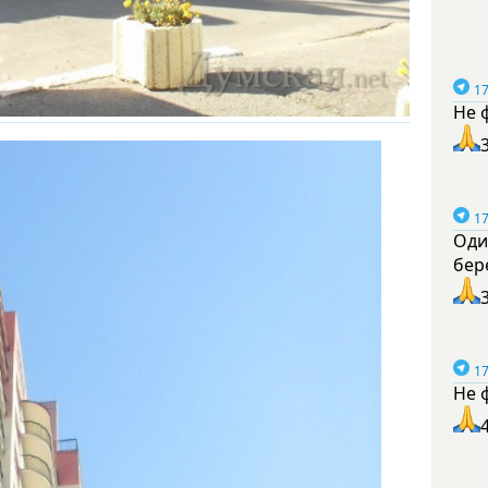
17
Не 
17
Оди
бер
17
Не 