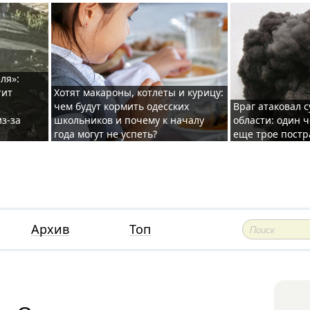
ля»:
тит
Хотят макароны, котлеты и курицу:
чем будут кормить одесских
Враг атаковал с
з-за
школьников и почему к началу
области: один ч
года могут не успеть?
еще трое постр
Архив
Топ