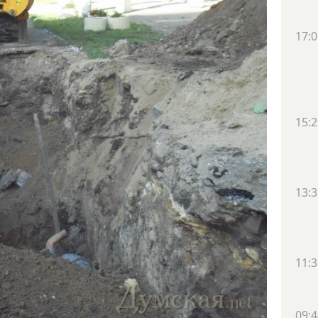
17:0
15:2
13:3
11:3
09:4