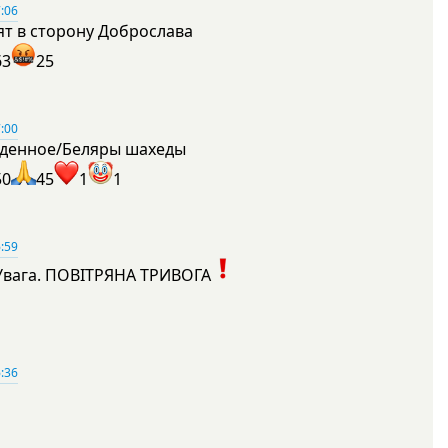
:06
ят в сторону Доброслава
63
25
:00
денное/Беляры шахеды
50
45
1
1
:59
Увага. ПОВІТРЯНА ТРИВОГА
1
:36