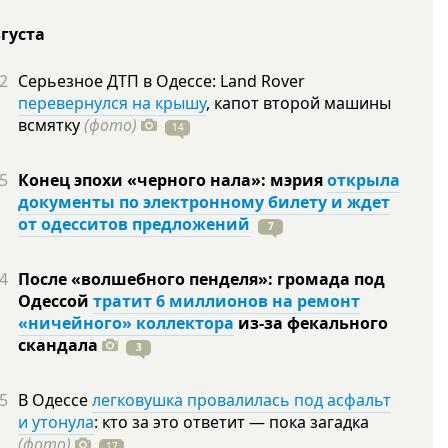
вгуста
2
Серьезное ДТП в Одессе: Land Rover
перевернулся на крышу
, капот второй машины
всмятку
(фото)
14
5
Конец эпохи «черного нала»: мэрия
открыла
документы по электронному билету и ждет
от одесситов предложений
7
4
После «волшебного пенделя»: громада под
Одессой
тратит 6 миллионов на ремонт
«ничейного» коллектора
из-за фекального
скандала
3
5
В Одессе
легковушка провалилась под асфальт
и утонула
: кто за это ответит — пока загадка
(фото)
17