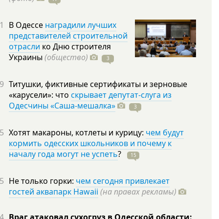
1
В Одессе
наградили лучших
представителей строительной
отрасли
ко Дню строителя
Украины
(общество)
3
9
Титушки, фиктивные сертификаты и зерновые
«карусели»: что
скрывает депутат-слуга из
Одесчины «Саша-мешалка»
3
5
Хотят макароны, котлеты и курицу:
чем будут
кормить одесских школьников и почему к
началу года могут не успеть
?
15
5
Не только горки:
чем сегодня привлекает
гостей аквапарк Hawaii
(на правах рекламы)
4
Враг атаковал сухогруз в Одесской области: