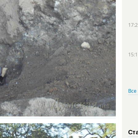
17:2
15:1
Все
Ст