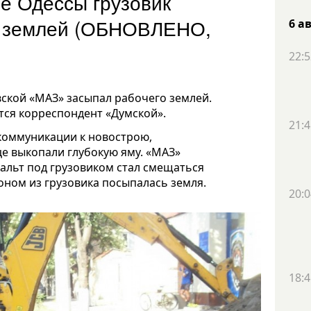
ре Одессы грузовик
а землей (ОБНОВЛЕНО,
6 а
22:5
ской «МАЗ» засыпал рабочего землей.
тся корреспондент «Думской».
21:4
коммуникации к новострою,
це выкопали глубокую яму. «МАЗ»
фальт под грузовиком стал смещаться
лоном из грузовика посыпалась земля.
20:0
18:4