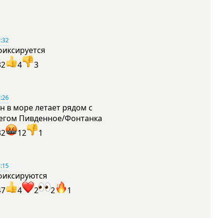
:32
фиксируется
32
4
3
:26
н в море летает рядом с
егом Пивденное/Фонтанка
32
12
1
:15
фиксируются
47
4
2
2
1