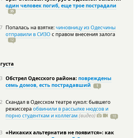
один человек погиб, еще трое пострадали
35
7
Попалась на взятке:
чиновницу из Одесчины
отправили в СИЗО
с правом внесения залога
12
вгуста
3
Обстрел Одесского района:
повреждены
семь домов, есть пострадавший
1
2
Скандал в Одесском театре кукол: бывшего
режиссера
обвинили в рассылке нюдсов и
порно студенткам и коллегам
(видео)
10
3
«Никаких альтернатив не появится»: как