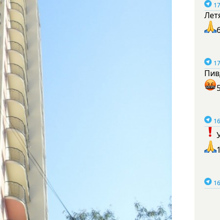
17
Лет
17
Пив
16
16