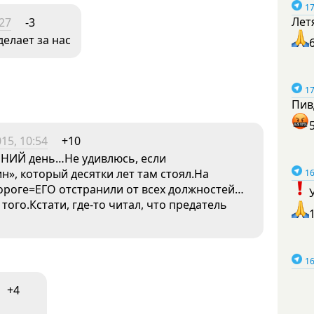
17
Лет
:27
-3
делает за нас
17
Пив
15, 10:54
+10
НИЙ день…Не удивлюсь, если
», который десятки лет там стоял.На
16
ороге=ЕГО отстранили от всех должностей…
ого.Кстати, где-то читал, что предатель
16
+4