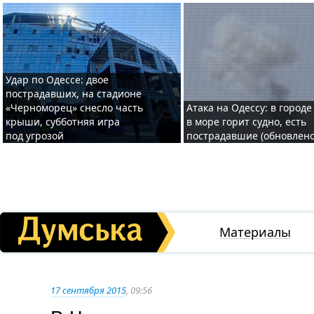
Удар по Одессе: двое
пострадавших, на стадионе
«Черноморец» снесло часть
Атака на Одессу: в городе
крыши, субботняя игра
в море горит судно, есть
под угрозой
пострадавшие (обновлено
Материалы
17 сентября 2015
, 09:56