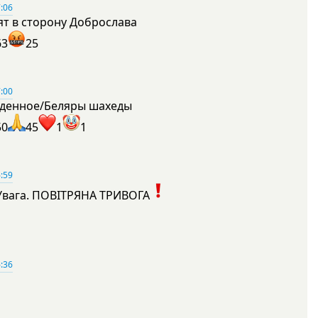
:06
ят в сторону Доброслава
63
25
:00
денное/Беляры шахеды
50
45
1
1
:59
Увага. ПОВІТРЯНА ТРИВОГА
1
:36