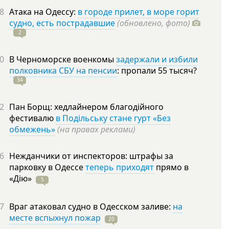
8
Атака на Одессу:
в городе прилет, в море горит
судно, есть пострадавшие
(обновлено, фото)
2
0
В Черноморске военкомы
задержали и избили
полковника СБУ на пенсии
: пропали 55
тысяч?
34
2
Пан Борщ: хедлайнером благодійного
фестивалю
в Подільську стане гурт «Без
обмежень»
(на правах реклами)
6
Нежданчики от инспекторов: штрафы за
парковку в Одессе
теперь приходят
прямо в
«Дію»
5
7
Враг атаковал судно в Одесском заливе:
на
месте вспыхнул пожар
20