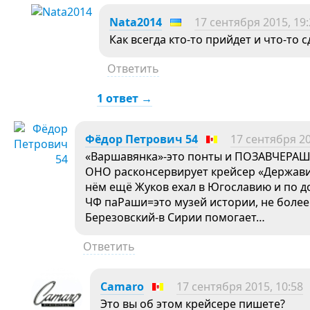
Nata2014
17 сентября 2015, 19
Как всегда кто-то прийдет и что-то с
Ответить
1 ответ →
Фёдор Петрович 54
17 сентября 20
«Варшавянка»-это понты и ПОЗАВЧЕРАШ
ОНО расконсервирует крейсер «Державин
нём ещё Жуков ехал в Югославию и по д
ЧФ паРаши=это музей истории, не более т
Березовский-в Сирии помогает…
Ответить
Camaro
17 сентября 2015, 10:58
Это вы об этом крейсере пишете?