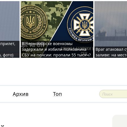
 прилет,
В Черноморске военкомы
задержали и избили полковника
Враг атаковал 
, фото)
СБУ на пенсии: пропали 55 тысяч?
заливе: на мес
Архив
Топ