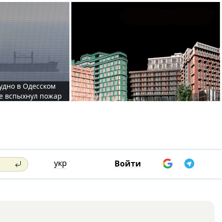
судно в Одесском
те вспыхнул пожар
укр
Войти