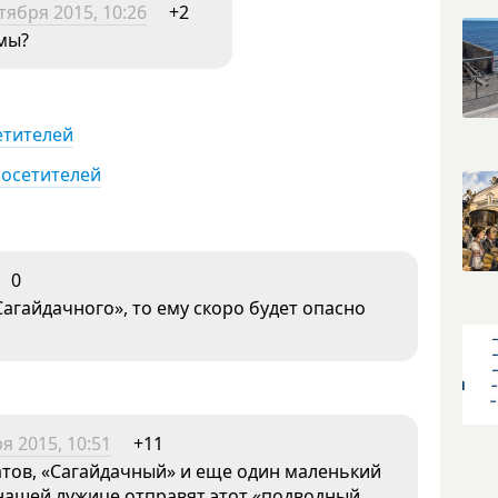
тября 2015, 10:26
+2
 мы?
етителей
посетителей
0
агайдачного», то ему скоро будет опасно
я 2015, 10:51
+11
тов, «Сагайдачный» и еще один маленький
 нашей лужице отправят этот «подводный