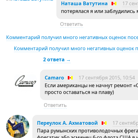
Наташа Ватутина
17 сен
потерялася я или заблудились
Ответить
Комментарий получил много негативных оценок пос
Комментарий получил много негативных оценок 
2 ответа →
Camaro
17 сентября 2015, 10:54
Если американцы не начнут ремонт «С
просто оставаться на плаву)
Ответить
Переулок А. Ахматовой
17 сентябр
Пара румынских противолодочных фрега
фрегатик або эсминец 6-го флота США в