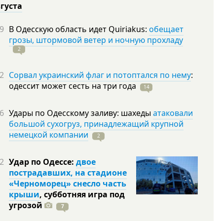
вгуста
9
В Одесскую область идет Quiriakus:
обещает
грозы, штормовой ветер и ночную прохладу
2
2
Сорвал украинский флаг и потоптался по нему
:
одессит может сесть на три
года
14
6
Удары по Одесскому заливу: шахеды
атаковали
большой сухогруз, принадлежащий крупной
немецкой компании
2
2
Удар по Одессе:
двое
пострадавших, на стадионе
«Черноморец» снесло часть
крыши
, субботняя игра под
угрозой
7