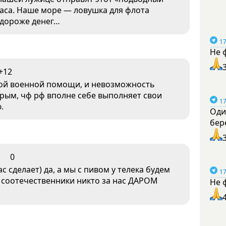
аса. Наше море — ловушка для флота
 дороже денег…
17
Не 
+12
той военной помощи, и невозможность
Крым, чф рф вполне себе выполняет свои
17
.
Оди
бер
0
ас сделает) да, а мы с пивом у телека будем
17
е соотечественники никто за нас ДАРОМ
Не 