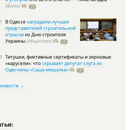
(фото)
17
1
В Одессе
наградили лучших
представителей строительной
отрасли
ко Дню строителя
Украины
(общество)
3
9
Титушки, фиктивные сертификаты и зерновые
«карусели»: что
скрывает депутат-слуга из
Одесчины «Саша-мешалка»
3
 новости →
атьи: