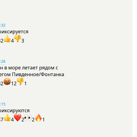
:32
фиксируется
32
4
3
:26
н в море летает рядом с
егом Пивденное/Фонтанка
32
12
1
:15
фиксируются
47
4
2
2
1