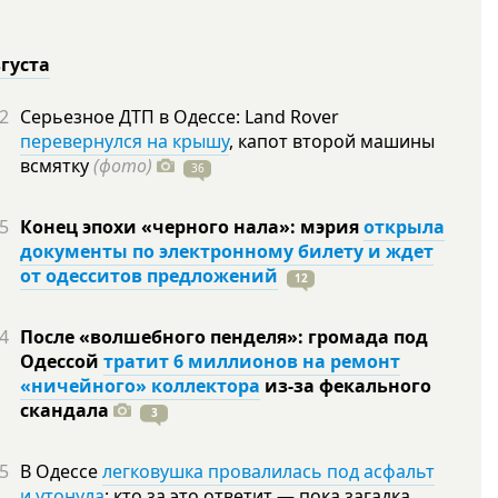
вгуста
2
Серьезное ДТП в Одессе: Land Rover
перевернулся на крышу
, капот второй машины
всмятку
(фото)
36
5
Конец эпохи «черного нала»: мэрия
открыла
документы по электронному билету и ждет
от одесситов предложений
12
4
После «волшебного пенделя»: громада под
Одессой
тратит 6 миллионов на ремонт
«ничейного» коллектора
из-за фекального
скандала
3
5
В Одессе
легковушка провалилась под асфальт
и утонула
: кто за это ответит — пока загадка