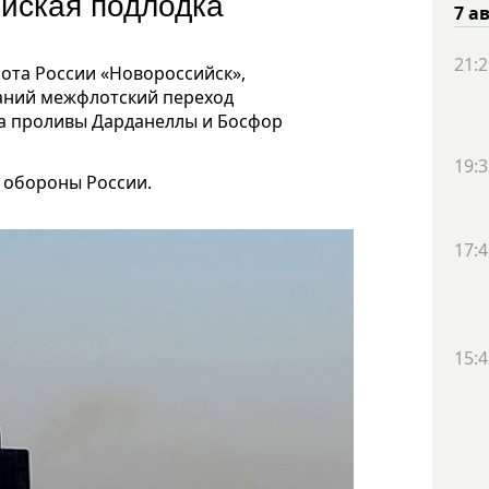
йская подлодка
7 а
21:2
ота России «Новороссийск»,
аний межфлотский переход
а проливы Дарданеллы и Босфор
19:3
 обороны России.
17:4
15:4