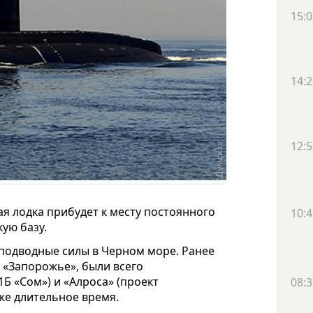
15:0
14:2
12:5
ая лодка прибудет к месту постоянного
10:4
ую базу.
 подводные силы в Черном море. Ранее
 «Запорожье», были всего
Б «Сом») и «Алроса» (проект
08:3
уже длительное время.