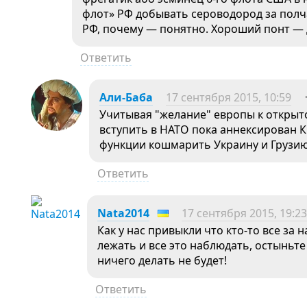
флот» РФ добывать сероводород за полч
РФ, почему — понятно. Хороший понт —
Ответить
Али-Баба
17 сентября 2015, 10:59
Учитывая "желание" европы к откры
вступить в НАТО пока аннексирован 
функции кошмарить Украину и Грузию
Ответить
Nata2014
17 сентября 2015, 19:23
Как у нас привыкли что кто-то все за н
лежать и все это наблюдать, остыньт
ничего делать не будет!
Ответить