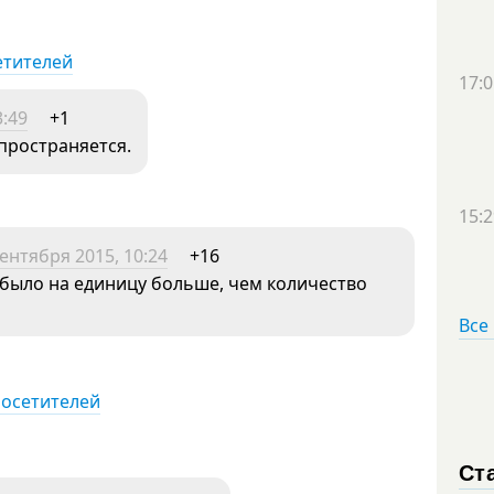
етителей
17:0
3:49
+1
пространяется.
15:2
сентября 2015, 10:24
+16
было на единицу больше, чем количество
Все
посетителей
Ст