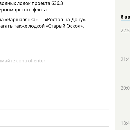
водных лодок проекта 636.3
ерноморского флота.
6 а
на «Варшавянка» — «Ростов-на-Дону».
агать также лодкой «Старый Оскол».
22:5
21:4
майте control-enter
20:0
18:4