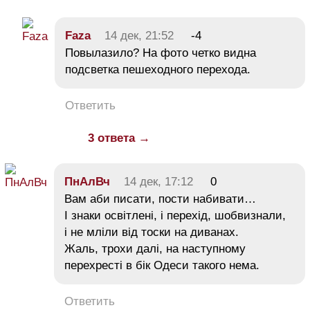
Faza
14 дек, 21:52
-4
Повылазило? На фото четко видна
подсветка пешеходного перехода.
Ответить
3 ответа →
ПнАлВч
14 дек, 17:12
0
Вам аби писати, пости набивати…
І знаки освітлені, і перехід, шобвизнали,
і не мліли від тоски на диванах.
Жаль, трохи далі, на наступному
перехресті в бік Одеси такого нема.
Ответить