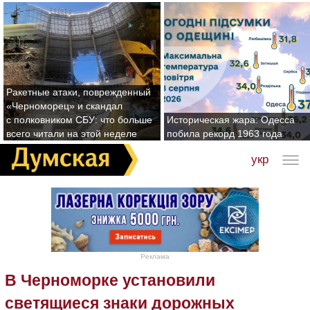
Ракетные атаки, поврежденный
«Черноморец» и скандал
с полковником СБУ: что больше
Историческая жара: Одесса
всего читали на этой неделе
побила рекорд 1963 года
укр
Реклама
В Черноморке установили
светящиеся знаки дорожных