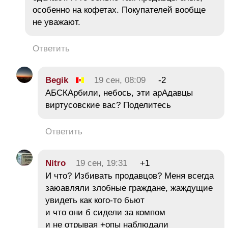
особенно на кофетах. Покупателей вообще
не уважают.
Ответить
Begik
19 сен, 08:09
-2
АБСКАрбили, небось, эти арАдавцы
виртусовские вас? Поделитесь
Ответить
Nitro
19 сен, 19:31
+1
И что? Избивать продавцов? Меня всегда
заюавляли злобные граждане, жаждущие
увидеть как кого-то бьют
и что они б сидели за компом
и не отрывая +опы наблюдали