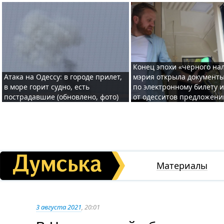
Конец эпохи «черного нал
Атака на Одессу: в городе прилет,
мэрия открыла документ
в море горит судно, есть
по электронному билету 
пострадавшие (обновлено, фото)
от одесситов предложени
Материалы
3 августа 2021
, 20:01