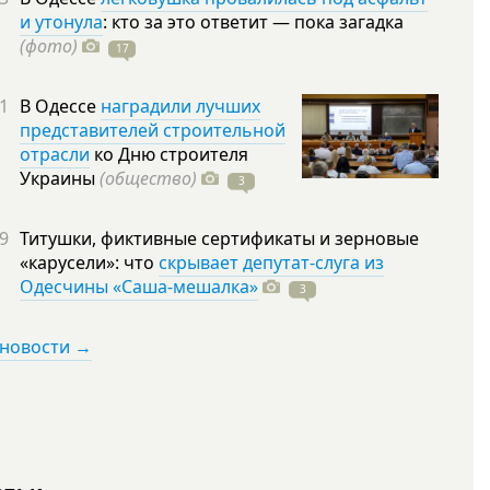
и утонула
: кто за это ответит — пока загадка
(фото)
17
1
В Одессе
наградили лучших
представителей строительной
отрасли
ко Дню строителя
Украины
(общество)
3
9
Титушки, фиктивные сертификаты и зерновые
«карусели»: что
скрывает депутат-слуга из
Одесчины «Саша-мешалка»
3
 новости →