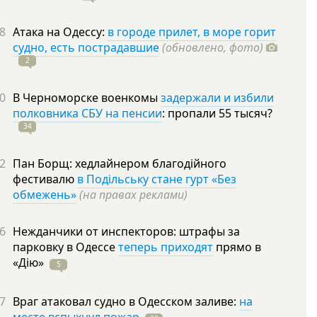
8
Атака на Одессу:
в городе прилет, в море горит
судно, есть пострадавшие
(обновлено, фото)
2
0
В Черноморске военкомы
задержали и избили
полковника СБУ на пенсии
: пропали 55
тысяч?
34
2
Пан Борщ: хедлайнером благодійного
фестивалю
в Подільську стане гурт «Без
обмежень»
(на правах реклами)
6
Нежданчики от инспекторов: штрафы за
парковку в Одессе
теперь приходят
прямо в
«Дію»
5
7
Враг атаковал судно в Одесском заливе:
на