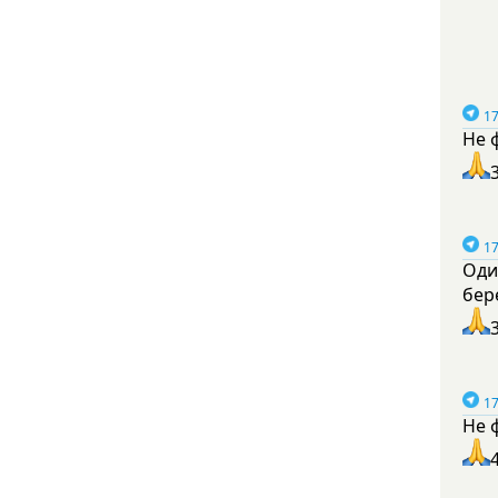
17
Не 
17
Оди
бер
17
Не 