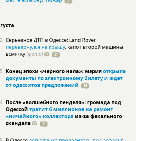
месте вспыхнул пожар
20
вгуста
2
Серьезное ДТП в Одессе: Land Rover
перевернулся на крышу
, капот второй машины
всмятку
(фото)
37
5
Конец эпохи «черного нала»: мэрия
открыла
документы по электронному билету и ждет
от одесситов предложений
16
4
После «волшебного пенделя»: громада под
Одессой
тратит 6 миллионов на ремонт
«ничейного» коллектора
из-за фекального
скандала
3
5
В Одессе
легковушка провалилась под асфальт