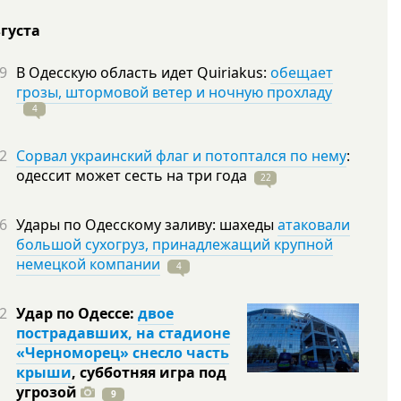
вгуста
9
В Одесскую область идет Quiriakus:
обещает
грозы, штормовой ветер и ночную прохладу
4
2
Сорвал украинский флаг и потоптался по нему
:
одессит может сесть на три
года
22
6
Удары по Одесскому заливу: шахеды
атаковали
большой сухогруз, принадлежащий крупной
немецкой компании
4
2
Удар по Одессе:
двое
пострадавших, на стадионе
«Черноморец» снесло часть
крыши
, субботняя игра под
угрозой
9