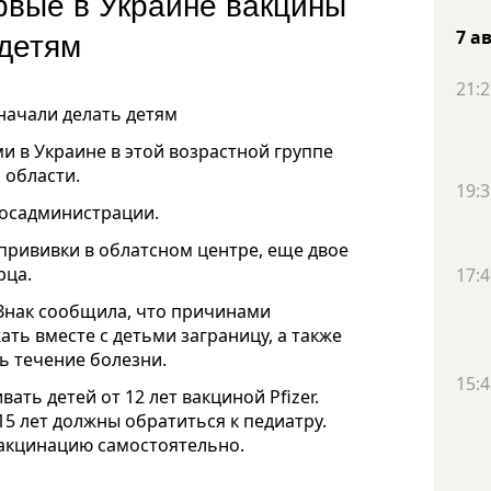
рвые в Украине вакцины
 детям
7 а
21:2
начали делать детям
ми в Украине в этой возрастной группе
 области.
19:3
госадминистрации.
рививки в облатсном центре, еще двое
рца.
17:4
Знак сообщила, что причинами
ть вместе с детьми заграницу, а также
ь течение болезни.
15:4
ть детей от 12 лет вакциной Pfizer.
 15 лет должны обратиться к педиатру.
вакцинацию самостоятельно.