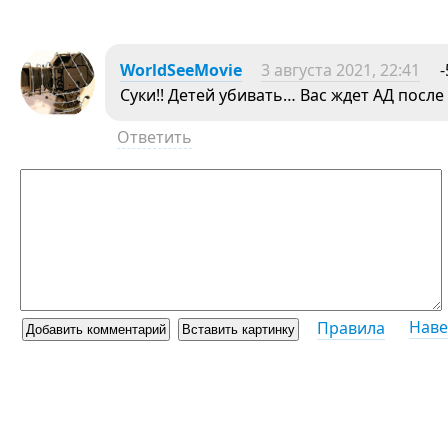
WorldSeeMovie
3 августа 2021, 22:41
-
Суки!! Детей убивать… Вас ждет АД после
Ответить
Наве
Правила