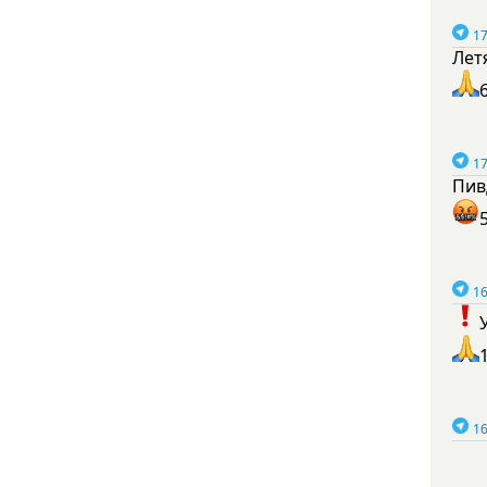
17
Лет
17
Пив
16
16