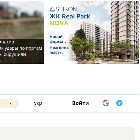
рнатив
как удары по портам
ы обрушили
к
укр
Войти