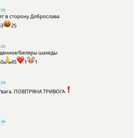
:06
ят в сторону Доброслава
63
25
:00
денное/Беляры шахеды
50
45
1
1
:59
Увага. ПОВІТРЯНА ТРИВОГА
1
:36