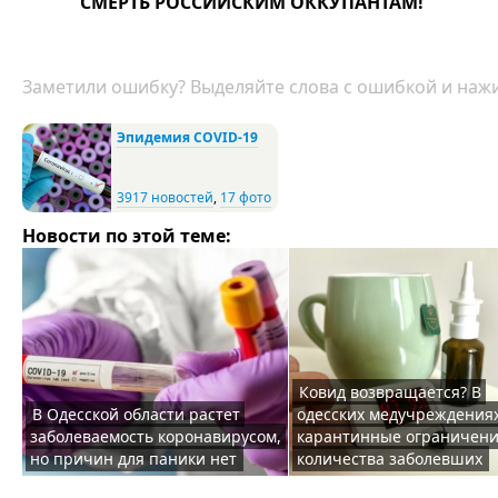
СМЕРТЬ РОССИЙСКИМ ОККУПАНТАМ!
Заметили ошибку? Выделяйте слова с ошибкой и нажи
Эпидемия COVID-19
3917 новостей
,
17 фото
Новости по этой теме:
Ковид возвращается? В
В Одесской области растет
одесских медучреждения
заболеваемость коронавирусом,
карантинные ограничени
но причин для паники нет
количества заболевших