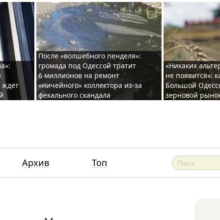
После «волшебного пенделя»:
а»:
громада под Одессой тратит
«Никаких альте
ы
6 миллионов на ремонт
не появится»: 
и ждет
«ничейного» коллектора из-за
Большой Одесс
й
фекального скандала
зерновой рыно
Архив
Топ