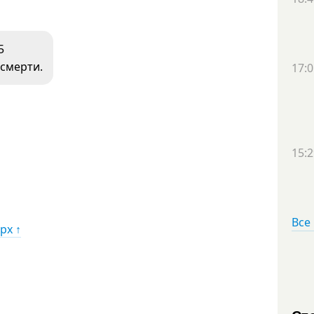
5
 смерти.
17:0
15:2
Все
рх ↑