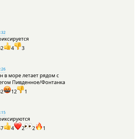
:32
фиксируется
32
4
3
:26
н в море летает рядом с
егом Пивденное/Фонтанка
32
12
1
:15
фиксируются
47
4
2
2
1