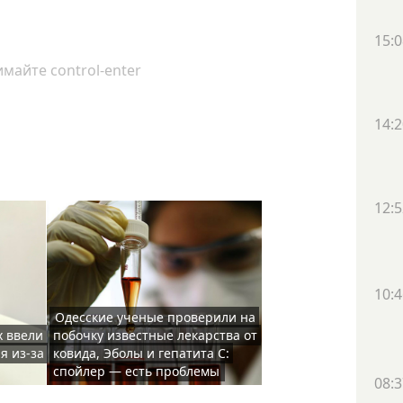
15:0
майте control-enter
14:2
12:5
10:4
Одесские ученые проверили на
х ввели
побочку известные лекарства от
я из-за
ковида, Эболы и гепатита С:
спойлер — есть проблемы
08:3