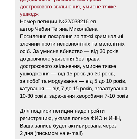
дострокового звільнення, умисне тяжке
ушкодж
Номер петиции №22/038216-еп
автор Чебан Тетяна Миколаївна
Посилення покарання за тяжкі кримінальні
злочини проти неповнолітніх та малолітніх
осіб. За умисне вбивство — від 30 років
до довічного увязення без права
дострокового звільнення, умисне тяжке
ушкодження — від 15 років до 30 років,
за побої та мордування — від 5 до 10 років,
катування — від 7 до 15 років, згвалтування
10-30 років, зараження хворобами 7-10 років
Для подписи петиции надо пройти
регистрацию, указав полное ФИО и ИНН,
Ваша запись будет активирована через
2 дня (письмом на e-mail)