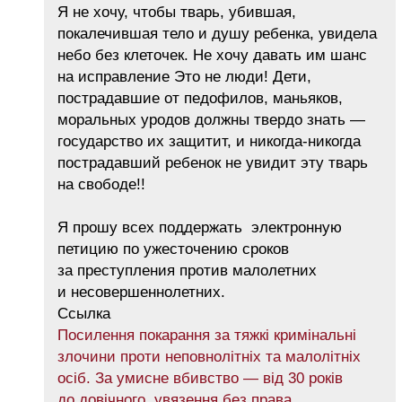
Я не хочу, чтобы тварь, убившая,
покалечившая тело и душу ребенка, увидела
небо без клеточек. Не хочу давать им шанс
на исправление Это не люди! Дети,
пострадавшие от педофилов, маньяков,
моральных уродов должны твердо знать —
государство их защитит, и никогда-никогда
пострадавший ребенок не увидит эту тварь
на свободе!!
Я прошу всех поддержать электронную
петицию по ужесточению сроков
за преступления против малолетних
и несовершеннолетних.
Ссылка
Посилення покарання за тяжкі кримінальні
злочини проти неповнолітніх та малолітніх
осіб. За умисне вбивство — від 30 років
до довічного увязення без права