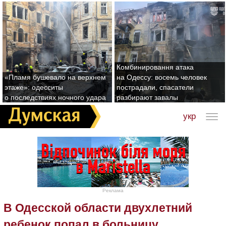
Комбинировання атака
«Пламя бушевало на верхнем
на Одессу: восемь человек
этаже»: одесситы
пострадали, спасатели
о последствиях ночного удара
разбирают завалы
укр
Реклама
В Одесской области двухлетний
ребенок попал в больницу