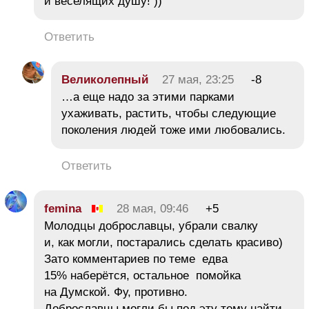
и веселящих душу! ))
Ответить
Великолепный
27 мая, 23:25
-8
…а еще надо за этими парками
ухаживать, растить, чтобы следующие
поколения людей тоже ими любовались.
Ответить
femina
28 мая, 09:46
+5
Молодцы доброславцы, убрали свалку
и, как могли, постарались сделать красиво)
Зато комментариев по теме едва
15% наберётся, остальное помойка
на Думской. Фу, противно.
Доброславцы могли бы под эту тему найти