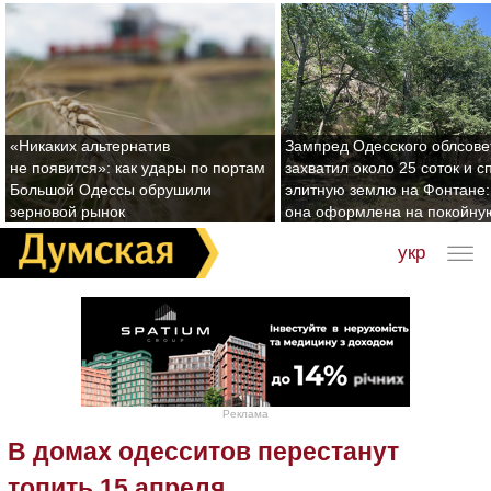
«Никаких альтернатив
Зампред Одесского облсове
не появится»: как удары по портам
захватил около 25 соток и с
Большой Одессы обрушили
элитную землю на Фонтане:
зерновой рынок
она оформлена на покойну
укр
Реклама
В домах одесситов перестанут
топить 15 апреля