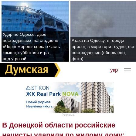
Удар по Одессе: двое
пострадавших, на стадионе
Атака на Одессу: в городе
«Черноморец» снесло часть
прилет, в море горит судно, ест
крыши, субботняя игра
пострадавшие (обновлено,
под угрозой
фото)
укр
Реклама
В Донецкой области российские
нацисты ударили по жилому дому: