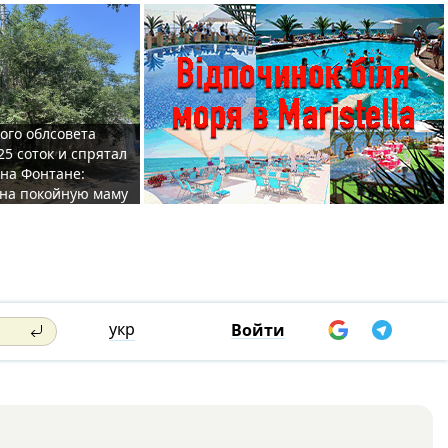
ого облсовета
25 соток и спрятал
на Фонтане:
на покойную маму
укр
Войти