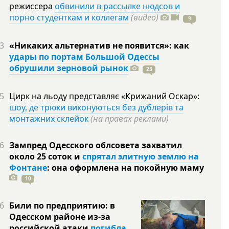
режиссера
обвинили в рассылке нюдсов и
порно студенткам и коллегам
(видео)
9
3
«Никаких альтернатив не появится»: как
удары по портам Большой Одессы
обрушили зерновой рынок
23
5
Цирк на льоду представляє «Крижаний Оскар»:
шоу, де трюки виконуються без дублерів та
монтажних склейок
(на правах реклами)
6
Зампред Одесского облсовета захватил
около 25 соток и
спрятал элитную землю на
Фонтане
: она оформлена на покойную
маму
10
6
Били по предприятию: в
Одесском районе из-за
российской атаки
погибла