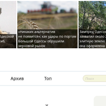
«Никаких альтернатив
Зампред Одесск
 Одесской
не появится»: как удары по портам
захватил около 
гиб,
Большой Одессы обрушили
элитную землю 
зерновой рынок
она оформлена 
Архив
Топ