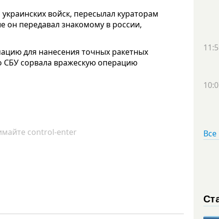
 украинских войск, пересылал кураторам
е он передавал знакомому в россии,
11:5
ацию для нанесения точных ракетных
о СБУ сорвала вражескую операцию
10:0
майте control-enter
Все
Ст