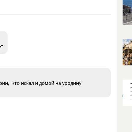
ет
рии, что искал и домой на уродину