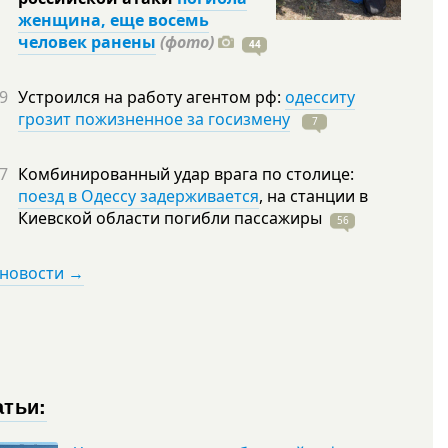
женщина, еще восемь
человек ранены
(фото)
44
9
Устроился на работу агентом рф:
одесситу
грозит пожизненное за госизмену
7
7
Комбинированный удар врага по столице:
поезд в Одессу задерживается
, на станции в
Киевской области погибли
пассажиры
56
 новости →
атьи: