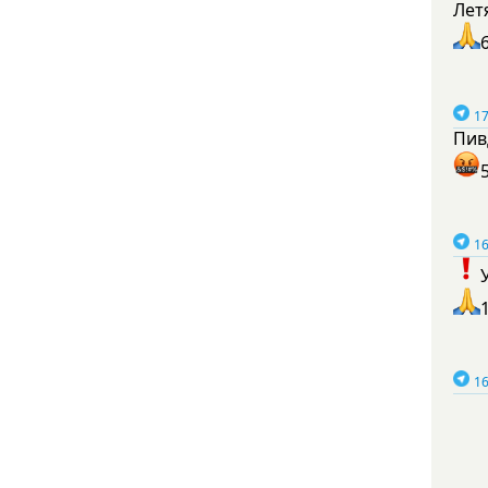
Лет
17
Пив
16
16