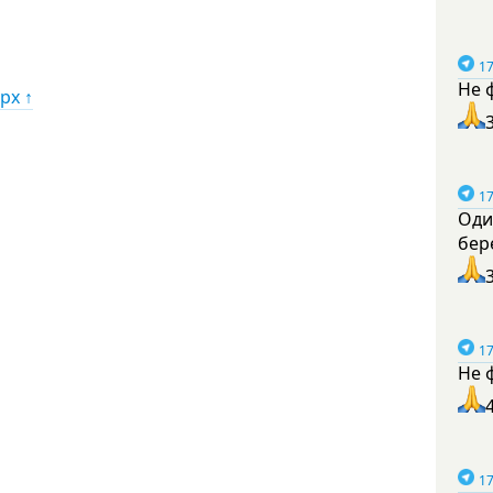
17
Не 
рх ↑
17
Оди
бер
17
Не 
17