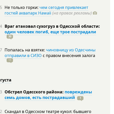
5
Не только горки:
чем сегодня привлекает
гостей аквапарк Hawaii
(на правах рекламы)
4
Враг атаковал сухогруз в Одесской области:
один человек погиб, еще трое пострадали
30
7
Попалась на взятке:
чиновницу из Одесчины
отправили в СИЗО
с правом внесения залога
11
вгуста
3
Обстрел Одесского района:
повреждены
семь домов, есть пострадавший
1
2
Скандал в Одесском театре кукол: бывшего