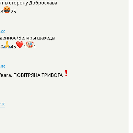
ят в сторону Доброслава
63
25
:00
денное/Беляры шахеды
50
45
1
1
:59
Увага. ПОВІТРЯНА ТРИВОГА
1
:36