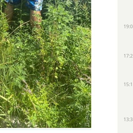
19:0
17:2
15:1
13:3