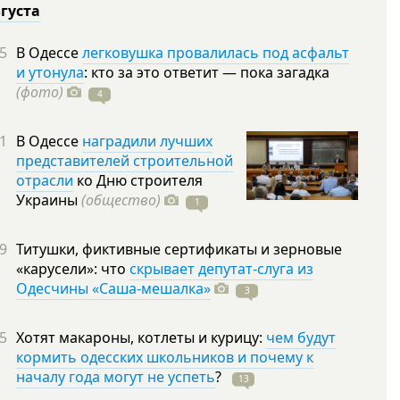
вгуста
5
В Одессе
легковушка провалилась под асфальт
и утонула
: кто за это ответит — пока загадка
(фото)
4
1
В Одессе
наградили лучших
представителей строительной
отрасли
ко Дню строителя
Украины
(общество)
1
9
Титушки, фиктивные сертификаты и зерновые
«карусели»: что
скрывает депутат-слуга из
Одесчины «Саша-мешалка»
3
5
Хотят макароны, котлеты и курицу:
чем будут
кормить одесских школьников и почему к
началу года могут не успеть
?
13