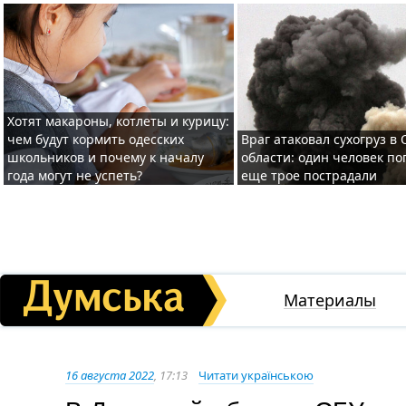
Хотят макароны, котлеты и курицу:
чем будут кормить одесских
Враг атаковал сухогруз в
школьников и почему к началу
области: один человек по
года могут не успеть?
еще трое пострадали
Материалы
16 августа 2022
, 17:13
Читати українською