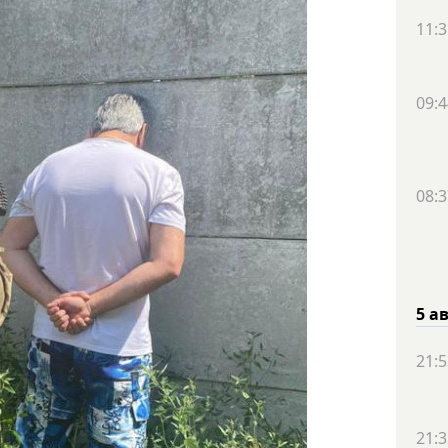
11:3
09:4
08:3
5 а
21:5
21:3