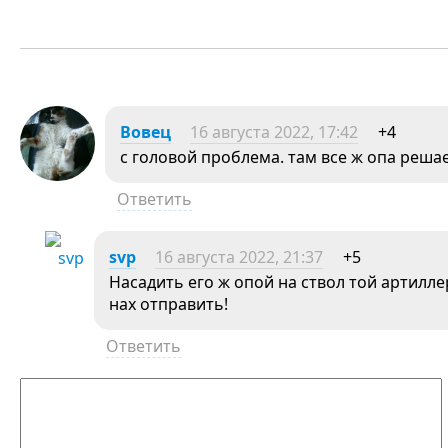
Вовец
16 августа 2022, 17:42
+4
с головой проблема. там все ж опа реша
Ответить
svp
16 августа 2022, 21:37
+5
Насадить его ж опой на ствол той артилле
нах отправить!
Ответить