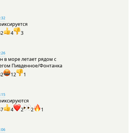
:32
фиксируется
32
4
3
:26
н в море летает рядом с
егом Пивденное/Фонтанка
32
12
1
:15
фиксируются
47
4
2
2
1
:06