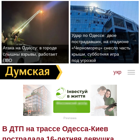
Удар по Одессе: двое
пострадавших, на стадионе
Атака на Одессу: в городе
«Черноморец» снесло часть
слышны взрывы, работает
крыши, субботняя игра
ПВО
под угрозой
укр
Реклама
В ДТП на трассе Одесса-Киев
пострадала 16-летняя девушка