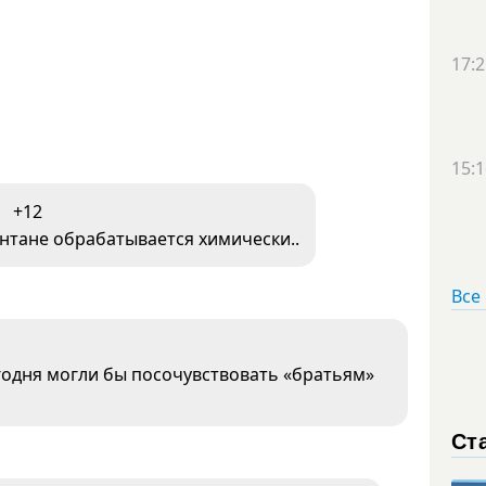
17:2
15:1
+12
нтане обрабатывается химически..
Все
годня могли бы посочувствовать «братьям»
Ст