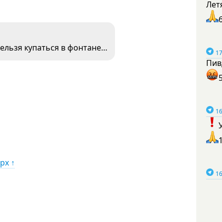
Лет
нельзя купаться в фонтане…
17
Пив
16
рх ↑
16