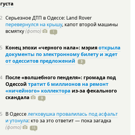
вгуста
2
Серьезное ДТП в Одессе: Land Rover
перевернулся на крышу
, капот второй машины
всмятку
(фото)
1
5
Конец эпохи «черного нала»: мэрия
открыла
документы по электронному билету и ждет
от одесситов предложений
3
4
После «волшебного пенделя»: громада под
Одессой
тратит 6 миллионов на ремонт
«ничейного» коллектора
из-за фекального
скандала
3
5
В Одессе
легковушка провалилась под асфальт
и утонула
: кто за это ответит — пока загадка
(фото)
15