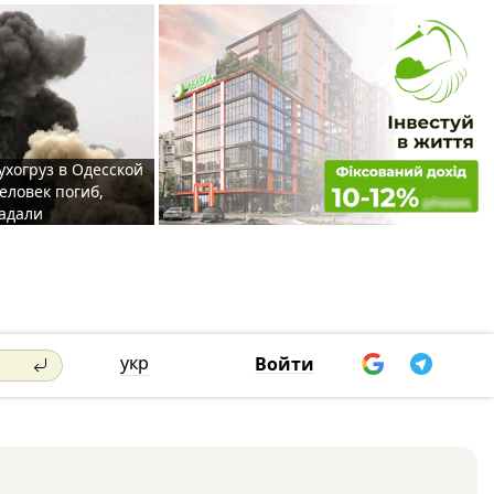
ухогруз в Одесской
еловек погиб,
адали
укр
Войти