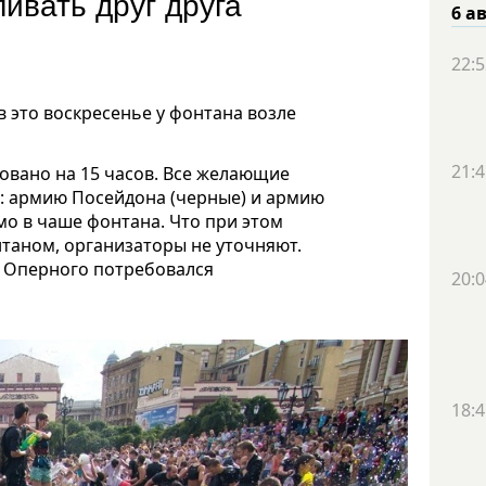
ивать друг друга
6 а
22:5
 это воскресенье у фонтана возле
21:4
овано на 15 часов. Все желающие
ы: армию Посейдона (черные) и армию
мо в чаше фонтана. Что при этом
таном, организаторы не уточняют.
е Оперного потребовался
20:0
18:4