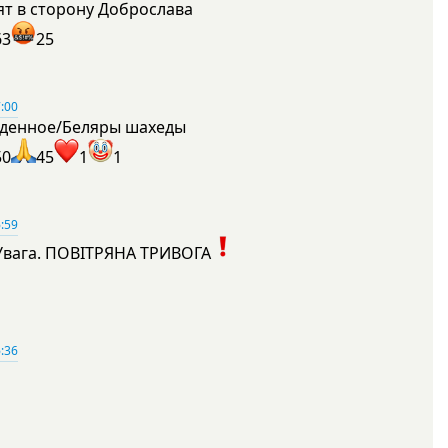
ят в сторону Доброслава
63
25
:00
денное/Беляры шахеды
50
45
1
1
:59
Увага. ПОВІТРЯНА ТРИВОГА
1
:36