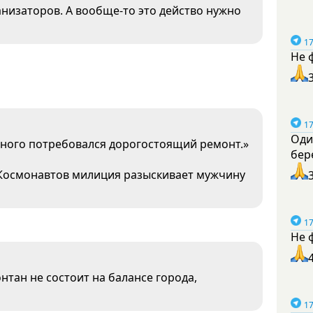
анизаторов. А вообще-то это действо нужно
17
Не 
17
Оди
рного потребовался дорогостоящий ремонт.»
бер
е Космонавтов милиция разыскивает мужчину
17
Не 
нтан не состоит на балансе города,
17