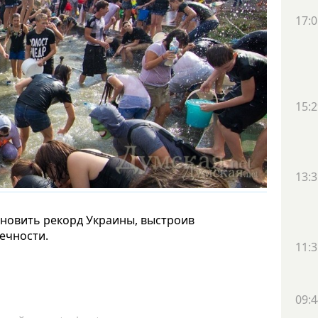
17:0
15:2
13:3
ановить рекорд Украины, выстроив
ечности.
11:3
09:4