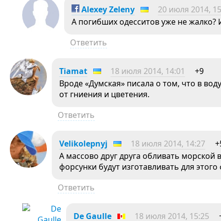
Alexey Zeleny
20 июля 2014, 15
А погибших одесситов уже не жалко? 
Ответить
Tiamat
18 июля 2014, 14:01
+9
Вроде «Думская» писала о том, что в вод
от гниения и цветения.
Ответить
Velikolepnyj
18 июля 2014, 14:27
+
А массово друг друга обливать морской 
форсунки будут изготавливать для этого 
Ответить
De Gaulle
18 июля 2014, 15:25