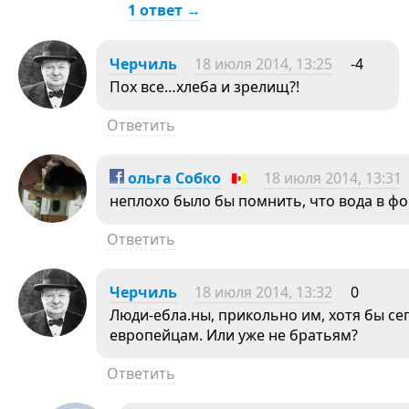
1 ответ →
Черчиль
18 июля 2014, 13:25
-4
Пох все…хлеба и зрелищ?!
Ответить
ольга Собко
18 июля 2014, 13:31
неплохо было бы помнить, что вода в фо
Ответить
Черчиль
18 июля 2014, 13:32
0
Люди-ебла.ны, прикольно им, хотя бы се
европейцам. Или уже не братьям?
Ответить