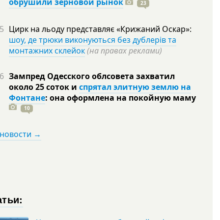
обрушили зерновой рынок
23
5
Цирк на льоду представляє «Крижаний Оскар»:
шоу, де трюки виконуються без дублерів та
монтажних склейок
(на правах реклами)
6
Зампред Одесского облсовета захватил
около 25 соток и
спрятал элитную землю на
Фонтане
: она оформлена на покойную
маму
10
 новости →
атьи: