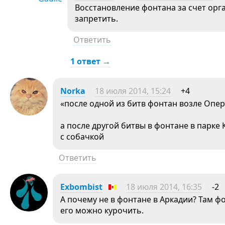
Восстановление фонтана за счет орг
запретить.
Ответить
1 ответ →
Norka
18 июля 2014, 15:24
+4
«после одной из битв фонтан возле Опе
а после другой битвы в фонтане в парк
с собачкой
Ответить
Exbombist
18 июля 2014, 16:35
-2
А почему не в фонтане в Аркадии? Там фо
его можно курочить.