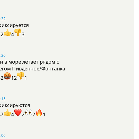
:32
фиксируется
32
4
3
:26
н в море летает рядом с
егом Пивденное/Фонтанка
32
12
1
:15
фиксируются
47
4
2
2
1
:06