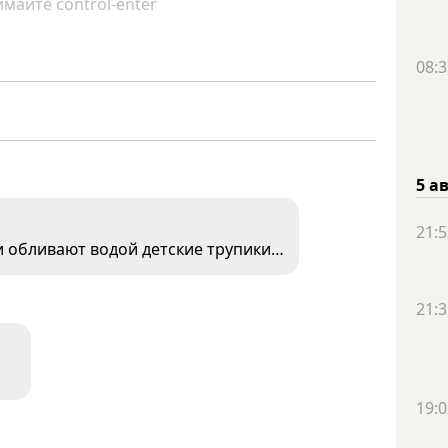
майте control-enter
08:3
5 а
21:5
и обливают водой детские трупики…
21:3
19:0