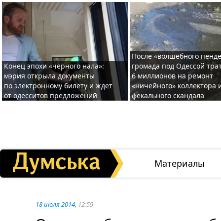
После «волшебного пенде
Конец эпохи «черного нала»:
громада под Одессой тра
мэрия открыла документы
6 миллионов на ремонт
по электронному билету и ждет
«ничейного» коллектора и
от одесситов предложений
фекального скандала
Материалы
18 июля 2014
, 12:59