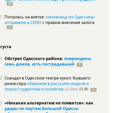
31
7
Попалась на взятке:
чиновницу из Одесчины
отправили в СИЗО
с правом внесения залога
12
вгуста
3
Обстрел Одесского района:
повреждены
семь домов, есть пострадавший
1
2
Скандал в Одесском театре кукол: бывшего
режиссера
обвинили в рассылке нюдсов и
порно студенткам и коллегам
(видео)
10
3
«Никаких альтернатив не появится»: как
удары по портам Большой Одессы