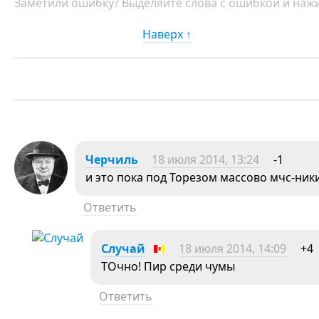
Заметили ошибку? Выделяйте слова с ошибкой и нажи
Наверх ↑
Черчиль
18 июля 2014, 13:24
-1
и это пока под Торезом массово мчс-ник
Ответить
Случай
18 июля 2014, 14:09
+4
ТОчно! Пир среди чумы
Ответить