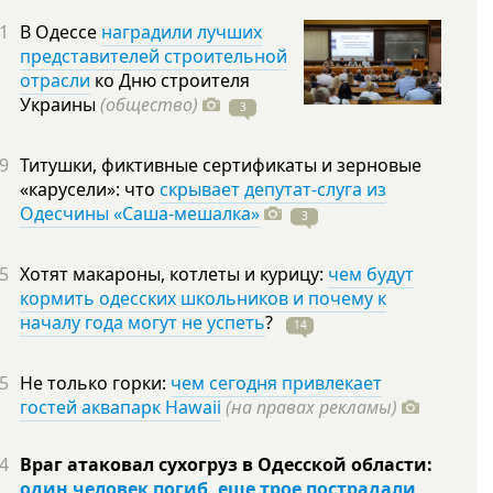
1
В Одессе
наградили лучших
представителей строительной
отрасли
ко Дню строителя
Украины
(общество)
3
9
Титушки, фиктивные сертификаты и зерновые
«карусели»: что
скрывает депутат-слуга из
Одесчины «Саша-мешалка»
3
5
Хотят макароны, котлеты и курицу:
чем будут
кормить одесских школьников и почему к
началу года могут не успеть
?
14
5
Не только горки:
чем сегодня привлекает
гостей аквапарк Hawaii
(на правах рекламы)
4
Враг атаковал сухогруз в Одесской области:
один человек погиб, еще трое пострадали