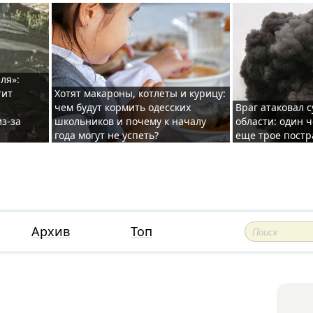
ля»:
тит
Хотят макароны, котлеты и курицу:
чем будут кормить одесских
Враг атаковал с
з-за
школьников и почему к началу
области: один ч
года могут не успеть?
еще трое постр
Архив
Топ