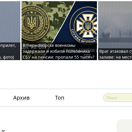
 прилет,
В Черноморске военкомы
задержали и избили полковника
Враг атаковал 
, фото)
СБУ на пенсии: пропали 55 тысяч?
заливе: на мес
Архив
Топ