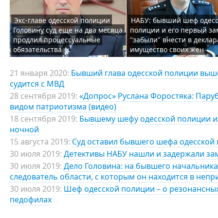
Экс-главе одесской полиции
НАБУ: бывший шеф одес
Головину суд еще на два месяца
полиции и его первый за
продлил процессуальные
"забыли" внести в декла
обязательства
имущество своих жен
21 января 2020:
Бывший глава одесской полиции выше
судится с МВД
28 сентября 2019:
«Допрос» Руслана Форостяка: Паруби
видом патриотизма (видео)
18 сентября 2019:
Бывшему шефу одесской полиции и
ночной
15 августа 2019:
Суд оставил бывшего шефа одесской
30 июля 2019:
Детективы НАБУ нашли и задержали за
30 июля 2019:
Дело Головина: на бывшего начальника
следователь области, с которым он находится в неп
30 июля 2019:
Шеф одесской полиции – о резонансных
педофилах