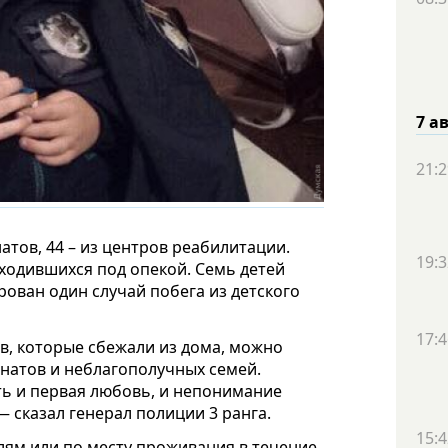
7 а
21:2
атов, 44 – из центров реабилитации.
19:3
ходившихся под опекой. Семь детей
рован один случай побега из детского
17:4
в, которые сбежали из дома, можно
рнатов и неблагополучных семей.
ыть и первая любовь, и непонимание
— сказал генерал полиции 3 ранга.
15:4
елям или по месту проживания в течение