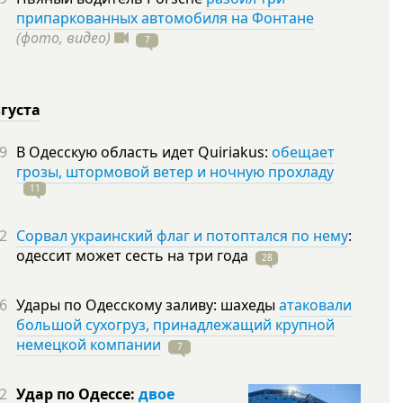
припаркованных автомобиля на Фонтане
(фото, видео)
7
вгуста
9
В Одесскую область идет Quiriakus:
обещает
грозы, штормовой ветер и ночную прохладу
11
2
Сорвал украинский флаг и потоптался по нему
:
одессит может сесть на три
года
28
6
Удары по Одесскому заливу: шахеды
атаковали
большой сухогруз, принадлежащий крупной
немецкой компании
7
2
Удар по Одессе:
двое