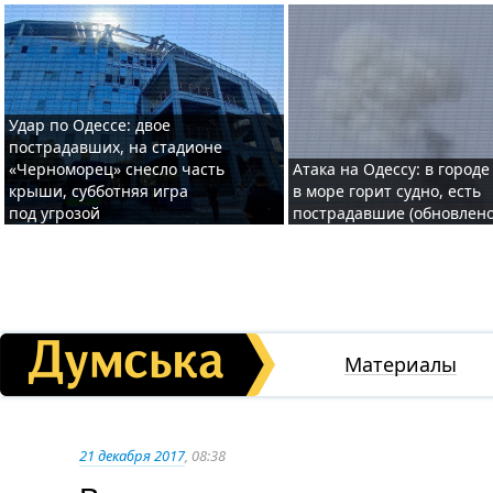
Удар по Одессе: двое
пострадавших, на стадионе
«Черноморец» снесло часть
Атака на Одессу: в городе
крыши, субботняя игра
в море горит судно, есть
под угрозой
пострадавшие (обновлено
Материалы
21 декабря 2017
, 08:38