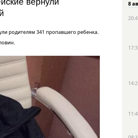
ейские вернули
8 а
ей
20:4
нули родителям 341 пропавшего ребенка.
ловин.
17:3
14:2
11:4
08:3