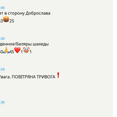
:06
ят в сторону Доброслава
63
25
:00
денное/Беляры шахеды
50
45
1
1
:59
Увага. ПОВІТРЯНА ТРИВОГА
1
:36