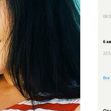
08:3
6 а
22:5
Все
Ст