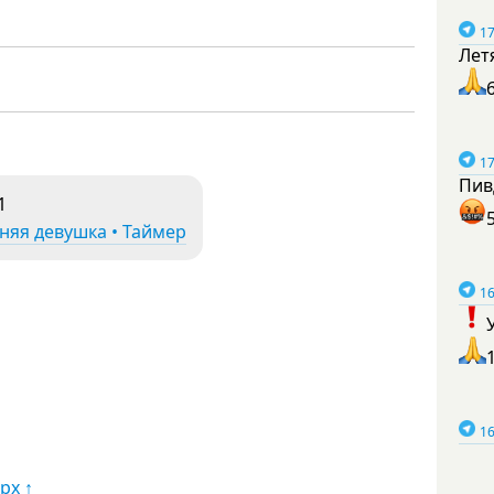
17
Лет
17
Пив
1
няя девушка • Таймер
16
16
рх ↑