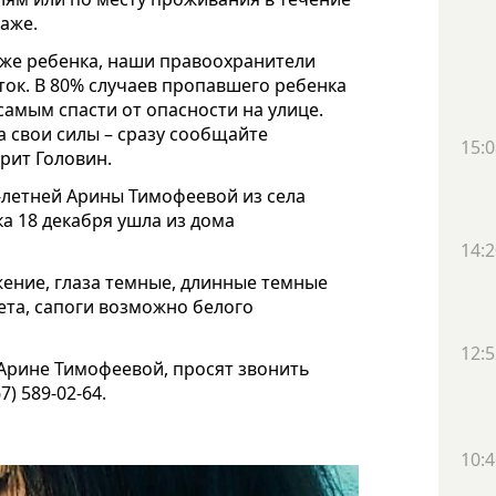
аже.
аже ребенка, наши правоохранители
уток. В 80% случаев пропавшего ребенка
самым спасти от опасности на улице.
а свои силы – сразу сообщайте
15:0
рит Головин.
4-летней Арины Тимофеевой из села
а 18 декабря ушла из дома
14:2
ожение, глаза темные, длинные темные
ета, сапоги возможно белого
12:5
 Арине Тимофеевой, просят звонить
7) 589-02-64.
10:4