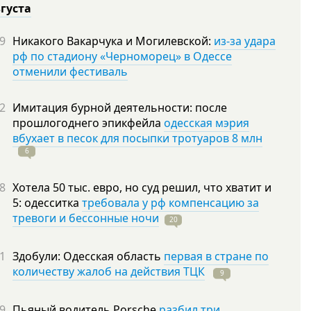
вгуста
9
Никакого Вакарчука и Могилевской:
из-за удара
рф по стадиону «Черноморец» в Одессе
отменили фестиваль
2
Имитация бурной деятельности: после
прошлогоднего эпикфейла
одесская мэрия
вбухает в песок для посыпки тротуаров 8 млн
6
8
Хотела 50 тыс. евро, но суд решил, что хватит и
5: одесситка
требовала у рф компенсацию за
тревоги и бессонные ночи
20
1
Здобули: Одесская область
первая в стране по
количеству жалоб на действия ТЦК
9
9
Пьяный водитель Porsche
разбил три