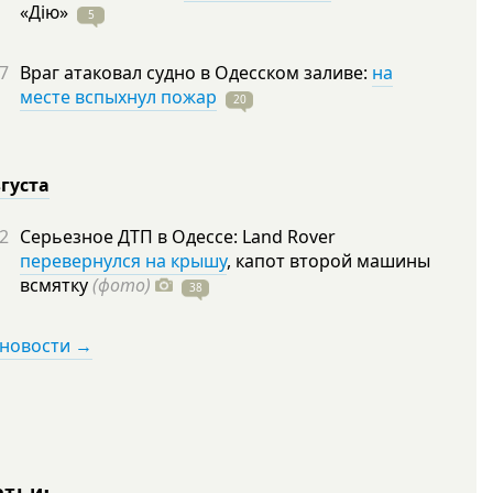
«Дію»
5
7
Враг атаковал судно в Одесском заливе:
на
месте вспыхнул пожар
20
вгуста
2
Серьезное ДТП в Одессе: Land Rover
перевернулся на крышу
, капот второй машины
всмятку
(фото)
38
 новости →
атьи: