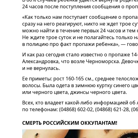
24 часов после поступления сообщения о проп
«Как только нам поступает сообщение о проп
сразу на него реагируют, никто не ждет трое с
можно найти в течение первых 24 часов и тем 
Не ждите трое суток и не полагайтесь только н
в полицию про факт пропажи ребенка», — гово
И как раз сегодня стало известно о пропаже 1
Александровка, что возле Черноморска. Девочк
и не вернулась.
Ее приметы: рост 160-165 см., среднее телосл
волосы. Была одета в зимнюю куртку синего цв
или черного цвета, джинсы черного цвета.
Всех, кто владеет какой-либо информацией об
по телефонам: (04868) 602-02, (04868) 621-28, (06
СМЕРТЬ РОССИЙСКИМ ОККУПАНТАМ!