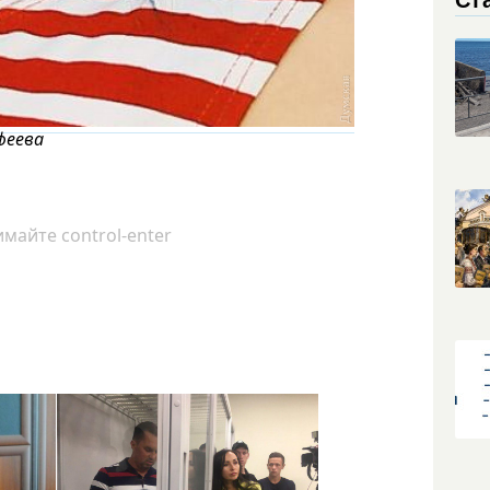
феева
майте control-enter