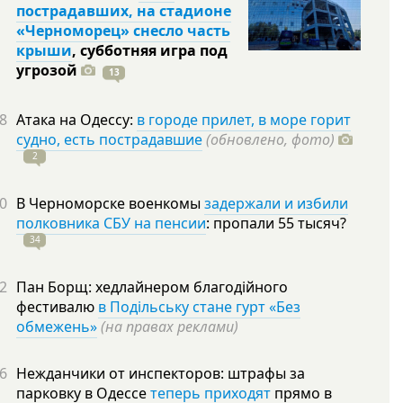
пострадавших, на стадионе
«Черноморец» снесло часть
крыши
, субботняя игра под
угрозой
13
8
Атака на Одессу:
в городе прилет, в море горит
судно, есть пострадавшие
(обновлено, фото)
2
0
В Черноморске военкомы
задержали и избили
полковника СБУ на пенсии
: пропали 55
тысяч?
34
2
Пан Борщ: хедлайнером благодійного
фестивалю
в Подільську стане гурт «Без
обмежень»
(на правах реклами)
6
Нежданчики от инспекторов: штрафы за
парковку в Одессе
теперь приходят
прямо в