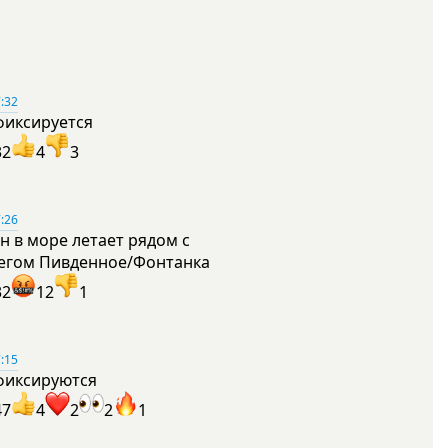
:32
фиксируется
32
4
3
:26
н в море летает рядом с
егом Пивденное/Фонтанка
32
12
1
:15
фиксируются
47
4
2
2
1