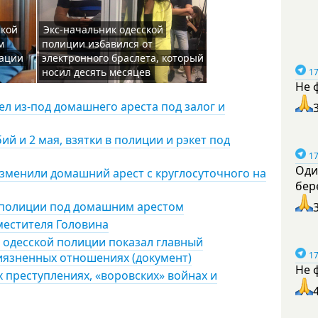
ской
Экс-начальник одесской
м
полиции избавился от
рации
электронного браслета, который
носил десять месяцев
17
Не 
л из-под домашнего ареста под залог и
й и 2 мая, взятки в полиции и рэкет под
17
Оди
зменили домашний арест с круглосуточного на
бер
 полиции под домашним арестом
местителя Головина
 одесской полиции показал главный
17
риязненных отношениях (документ)
Не 
 преступлениях, «воровских» войнах и