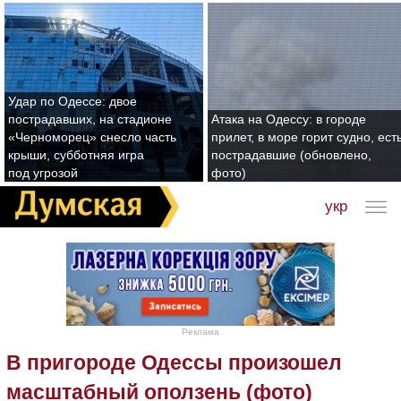
Удар по Одессе: двое
пострадавших, на стадионе
Атака на Одессу: в городе
«Черноморец» снесло часть
прилет, в море горит судно, ест
крыши, субботняя игра
пострадавшие (обновлено,
под угрозой
фото)
укр
Реклама
В пригороде Одессы произошел
масштабный оползень (фото)