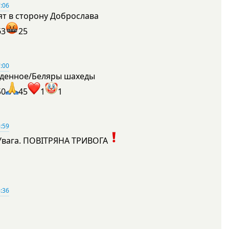
:06
ят в сторону Доброслава
63
25
:00
денное/Беляры шахеды
50
45
1
1
:59
Увага. ПОВІТРЯНА ТРИВОГА
1
:36