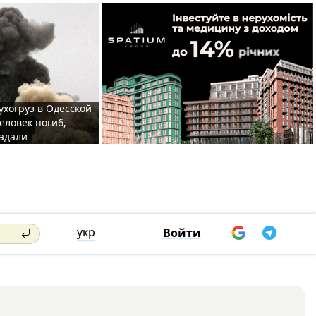
ухогруз в Одесской
еловек погиб,
адали
укр
Войти