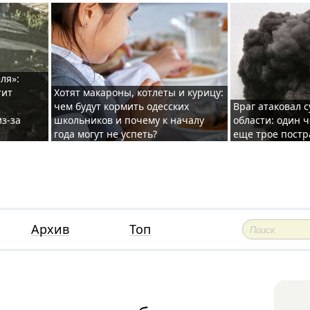
ля»:
тит
Хотят макароны, котлеты и курицу:
чем будут кормить одесских
Враг атаковал с
з-за
школьников и почему к началу
области: один ч
года могут не успеть?
еще трое постр
Архив
Топ