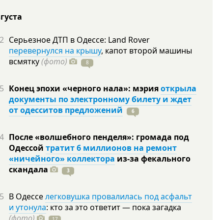
вгуста
2
Серьезное ДТП в Одессе: Land Rover
перевернулся на крышу
, капот второй машины
всмятку
(фото)
8
5
Конец эпохи «черного нала»: мэрия
открыла
документы по электронному билету и ждет
от одесситов предложений
6
4
После «волшебного пенделя»: громада под
Одессой
тратит 6 миллионов на ремонт
«ничейного» коллектора
из-за фекального
скандала
3
5
В Одессе
легковушка провалилась под асфальт
и утонула
: кто за это ответит — пока загадка
(фото)
17