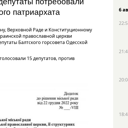
 депутаты потребовали
кого патриархата
6 а
22:5
ну, Верховной Раде и Конституционному
краинской православной церкви
епутаты Балтского горсовета Одесской
21:4
голосовали 15 депутатов, против
20:0
18:4