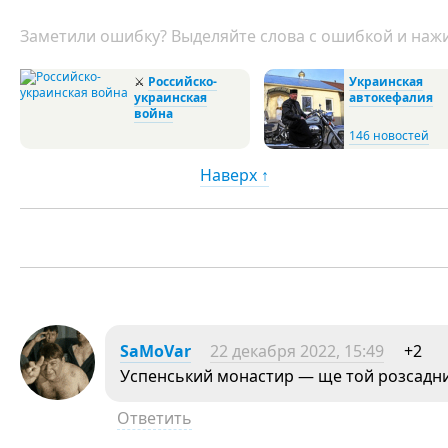
Заметили ошибку? Выделяйте слова с ошибкой и нажи
⚔
Российско-
Украинская
украинская
автокефалия
война
146 новостей
Наверх ↑
SaMoVar
22 декабря 2022, 15:49
+2
Успенський монастир — ще той розсадник
Ответить