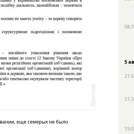
08:3
5 а
21:5
21:3
овании, еще семерых не было
19:0