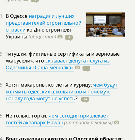
1
В Одессе
наградили лучших
представителей строительной
отрасли
ко Дню строителя
Украины
(общество)
3
9
Титушки, фиктивные сертификаты и зерновые
«карусели»: что
скрывает депутат-слуга из
Одесчины «Саша-мешалка»
3
5
Хотят макароны, котлеты и курицу:
чем будут
кормить одесских школьников и почему к
началу года могут не успеть
?
14
5
Не только горки:
чем сегодня привлекает
гостей аквапарк Hawaii
(на правах рекламы)
4
Враг атаковал сухогруз в Одесской области: