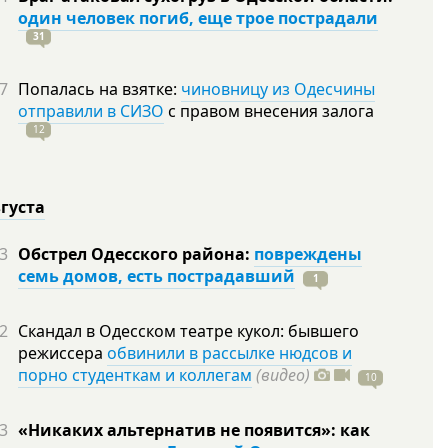
один человек погиб, еще трое пострадали
31
7
Попалась на взятке:
чиновницу из Одесчины
отправили в СИЗО
с правом внесения залога
12
вгуста
3
Обстрел Одесского района:
повреждены
семь домов, есть пострадавший
1
2
Скандал в Одесском театре кукол: бывшего
режиссера
обвинили в рассылке нюдсов и
порно студенткам и коллегам
(видео)
10
3
«Никаких альтернатив не появится»: как