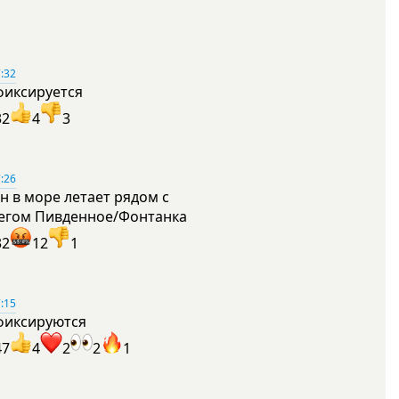
:32
фиксируется
32
4
3
:26
н в море летает рядом с
егом Пивденное/Фонтанка
32
12
1
:15
фиксируются
47
4
2
2
1