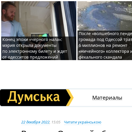
После «волшебного пенде
Конец эпохи «черного нала»:
громада под Одессой тра
мэрия открыла документы
6 миллионов на ремонт
по электронному билету и ждет
«ничейного» коллектора и
от одесситов предложений
фекального скандала
Материалы
22 декабря 2022
, 15:05
Читати українською