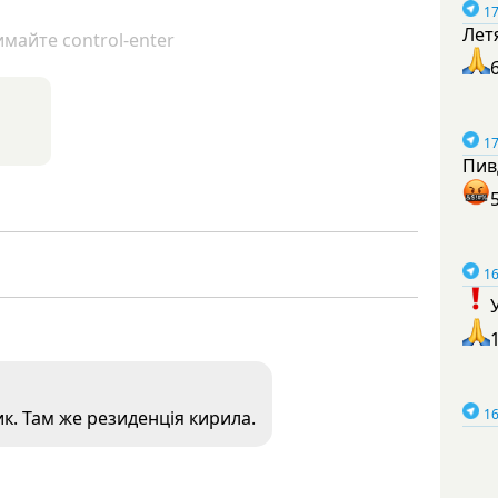
17
Лет
майте control-enter
17
Пив
16
16
. Там же резиденція кирила.