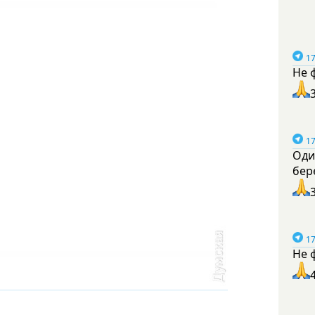
17
Не 
17
Оди
бер
17
Не 