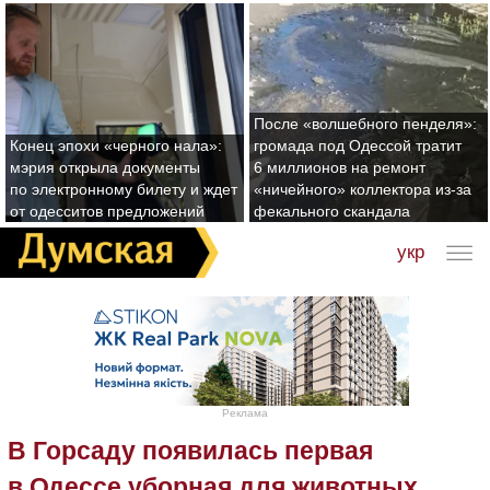
После «волшебного пенделя»:
Конец эпохи «черного нала»:
громада под Одессой тратит
мэрия открыла документы
6 миллионов на ремонт
по электронному билету и ждет
«ничейного» коллектора из-за
от одесситов предложений
фекального скандала
укр
Реклама
В Горсаду появилась первая
в Одессе уборная для животных