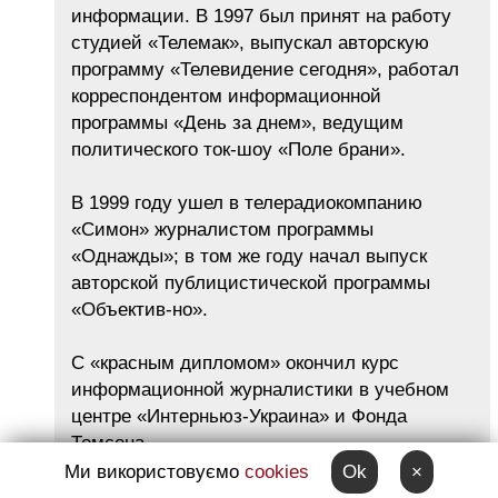
информации. В 1997 был принят на работу
студией «Телемак», выпускал авторскую
программу «Телевидение сегодня», работал
корреспондентом информационной
программы «День за днем», ведущим
политического ток-шоу «Поле брани».
В 1999 году ушел в телерадиокомпанию
«Симон» журналистом программы
«Однажды»; в том же году начал выпуск
авторской публицистической программы
«Объектив-но».
С «красным дипломом» окончил курс
информационной журналистики в учебном
центре «Интерньюз-Украина» и Фонда
Томсона.
Женат, имеет сына и дочь. Жена – Виола
Ми використовуємо
cookies
Ok
×
Аласания, врач-невролог.