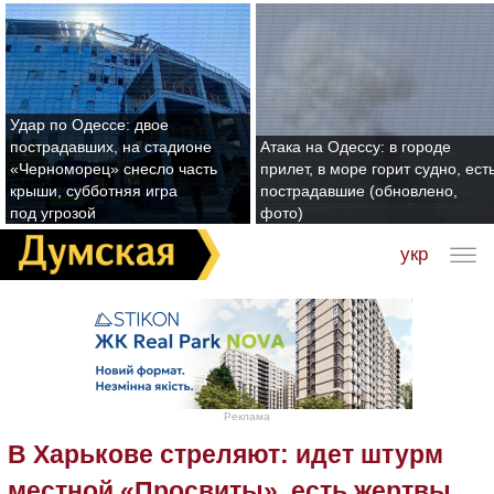
Удар по Одессе: двое
пострадавших, на стадионе
Атака на Одессу: в городе
«Черноморец» снесло часть
прилет, в море горит судно, ест
крыши, субботняя игра
пострадавшие (обновлено,
под угрозой
фото)
укр
Реклама
В Харькове стреляют: идет штурм
местной «Просвиты», есть жертвы