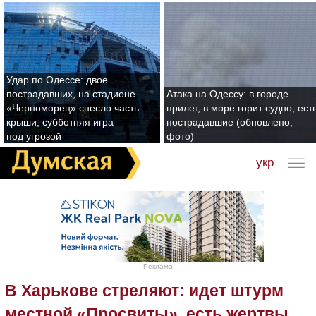
Удар по Одессе: двое
пострадавших, на стадионе
Атака на Одессу: в городе
«Черноморец» снесло часть
прилет, в море горит судно, ест
крыши, субботняя игра
пострадавшие (обновлено,
под угрозой
фото)
укр
Реклама
В Харькове стреляют: идет штурм
местной «Просвиты», есть жертвы