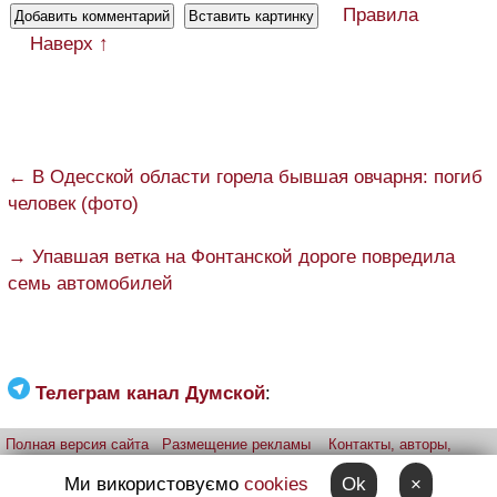
Правила
Наверх ↑
← В Одесской области горела бывшая овчарня: погиб
человек (фото)
→ Упавшая ветка на Фонтанской дороге повредила
семь автомобилей
Телеграм канал Думской
:
Полная версия сайта
Размещение рекламы
Контакты, авторы,
редакция
Telegram-канал
Приложение:
iPhone
Android
Ми використовуємо
cookies
Ok
×
Прислать фото через telegram
Patreon