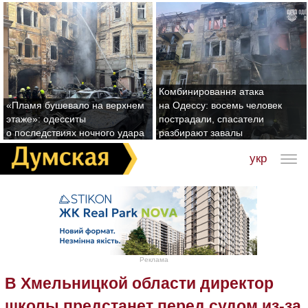
Комбинировання атака
«Пламя бушевало на верхнем
на Одессу: восемь человек
этаже»: одесситы
пострадали, спасатели
о последствиях ночного удара
разбирают завалы
укр
Реклама
В Хмельницкой области директор
школы предстанет перед судом из-за